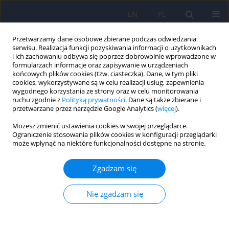
EN
PL
Przetwarzamy dane osobowe zbierane podczas odwiedzania
serwisu. Realizacja funkcji pozyskiwania informacji o użytkownikach
i ich zachowaniu odbywa się poprzez dobrowolnie wprowadzone w
formularzach informacje oraz zapisywanie w urządzeniach
końcowych plików cookies (tzw. ciasteczka). Dane, w tym pliki
cookies, wykorzystywane są w celu realizacji usług, zapewnienia
wygodnego korzystania ze strony oraz w celu monitorowania
ruchu zgodnie z
Polityką prywatności
. Dane są także zbierane i
przetwarzane przez narzędzie Google Analytics (
więcej
).
5/2014 vol. 48
Możesz zmienić ustawienia cookies w swojej przeglądarce.
Ograniczenie stosowania plików cookies w konfiguracji przeglądarki
może wpłynąć na niektóre funkcjonalności dostępne na stronie.
Leki normotymiczne a ciąża –
Zgadzam się
przegląd
Nie zgadzam się
1
1
1
Giulia Costoloni
,
Elisa Pierantozzi
,
Arianna Goracci
,
1
1
Simone Bolognesi
,
Andrea Fagiolini