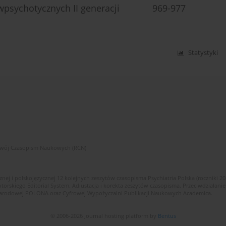
eciwpsychotycznych II generacji 969-977
Statystyki
zwój Czasopism Naukowych (RCN)
znej i polskojęzycznej 12 kolejnych zeszytów czasopisma Psychiatria Polska (roczniki 2
skiego Editorial System. Adiustacja i korekta zeszytów czasopisma. Przeciwdziałanie
i Narodowej POLONA oraz Cyfrowej Wypożyczalni Publikacji Naukowych Academica.
© 2006-2026 Journal hosting platform by
Bentus