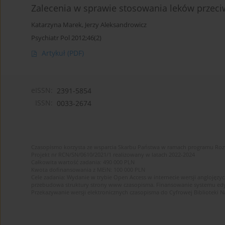
Zalecenia w sprawie stosowania leków prz
Katarzyna Marek
,
Jerzy Aleksandrowicz
Psychiatr Pol 2012;46(2)
Artykuł
(PDF)
eISSN:
2391-5854
ISSN:
0033-2674
Czasopismo korzysta ze wsparcia Skarbu Państwa w ramach programu Ro
Projekt nr RCN/SN/0610/2021/1 realizowany w latach 2022-2024
Całkowita wartość zadania: 490 000 PLN
Kwota dofinansowania z MEiN: 100 000 PLN
Cele zadania: Wydanie w trybie Open Access w internecie wersji anglojęzyc
przebudowa struktury strony www czasopisma. Finansowanie systemu edytor
Przekazywanie wersji elektronicznych czasopisma do Cyfrowej Bibliotek