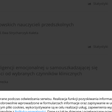
Statystyki
owskich nauczycieli przedszkolnych
l
,
Ewa Strycharczyk-Kaleta
Statystyki
eligencji emocjonalnej u samouszkadzającej się
ści od wybranych czynników klinicznych
orecka
DF)
Statystyki
ne podczas odwiedzania serwisu. Realizacja funkcji pozyskiwania informacj
obrowolnie wprowadzone w formularzach informacje oraz zapisywanie w u
 tym pliki cookies, wykorzystywane są w celu realizacji usług, zapewnienia 
 zgodnie z
Polityką prywatności
. Dane są także zbierane i przetwarzane prze