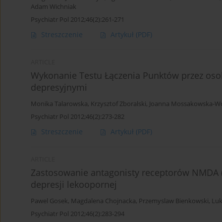
Adam Wichniak
Psychiatr Pol 2012;46(2):261-271
Streszczenie
Artykuł
(PDF)
ARTICLE
Wykonanie Testu Łączenia Punktów przez osob
depresyjnymi
Monika Talarowska
,
Krzysztof Zboralski
,
Joanna Mossakowska-Wo
Psychiatr Pol 2012;46(2):273-282
Streszczenie
Artykuł
(PDF)
ARTICLE
Zastosowanie antagonisty receptorów NMDA (
depresji lekoopornej
Pawel Gosek
,
Magdalena Chojnacka
,
Przemyslaw Bienkowski
,
Luk
Psychiatr Pol 2012;46(2):283-294