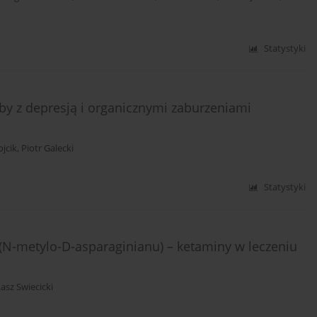
Statystyki
y z depresją i organicznymi zaburzeniami
jcik
,
Piotr Galecki
Statystyki
N-metylo-D-asparaginianu) – ketaminy w leczeniu
asz Swiecicki