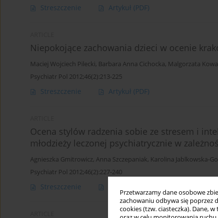
Streszczenie
Artykuł
(PDF)
ARTICLE
Niepokojące zachowania dzieci w ocenie krak
Maciej Wojciech Pilecki
,
Barbara Anna Cichocka
,
Malgorzata Kowa
Psychiatr Pol 2012;46(2):213-225
Streszczenie
Artykuł
(PDF)
ARTICLE
Ocena stylów radzenia sobie ze stresem i int
młodzieży leczonej psychiatrycznie w zależno
Agnieszka Gmitrowicz
,
Anna Szczepaniak
,
Karolina Jablkowska-G
Psychiatr Pol 2012;46(2):227-240
Streszczenie
Angielski
(PDF)
Polski
(P
Przetwarzamy dane osobowe zbiera
zachowaniu odbywa się poprzez d
cookies (tzw. ciasteczka). Dane, w
ARTICLE
oraz w celu monitorowania ruchu