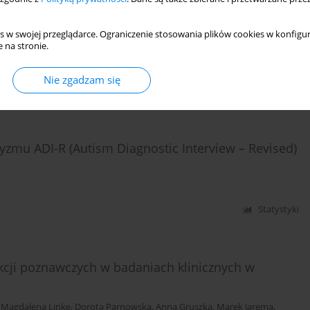
e dojrzewania – czynniki subiektywne po stronie
s w swojej przeglądarce. Ograniczenie stosowania plików cookies w konfigur
 na stronie.
Nie zgadzam się
Statystyki
zmu ADI-R (Autism Diagnostic Interview – Revised)
Statystyki
kcji poznawczych w badaniach klinicznych w
,
Magdalena Linke
,
Dorota Parnowska
,
Anna Gruszka
,
Marek Jarema
,