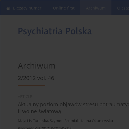
Bieżący numer
Online first
Archiwum
O cza
Archiwum
2/2012 vol. 46
ARTICLE
Aktualny poziom objawów stresu potraumatycz
II wojnę światową
Maja Lis-Turlejska
,
Szymon Szumial
,
Hanna Okuniewska
Psychiatr Pol 2012;46(2):145-156