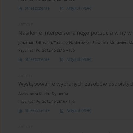
Streszczenie
Artykuł
(PDF)
ARTICLE
Nasilenie interpersonalnego poczucia winy w 
Jonathan Britmann
,
Tadeusz Nasierowski
,
Slawomir Murawiec
,
Ma
Psychiatr Pol 2012;46(2):157-166
Streszczenie
Artykuł
(PDF)
ARTICLE
Występowanie wybranych zasobów osobistych 
Aleksandra Kuehn-Dymecka
Psychiatr Pol 2012;46(2):167-176
Streszczenie
Artykuł
(PDF)
ARTICLE