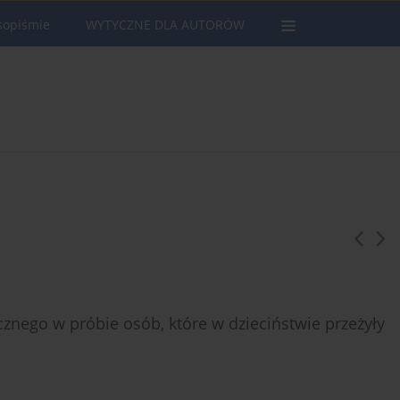
sopiśmie
WYTYCZNE DLA AUTORÓW
nego w próbie osób, które w dzieciństwie przeżyły