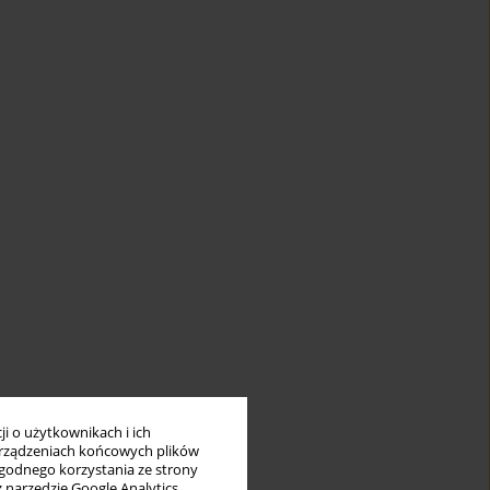
i o użytkownikach i ich
rządzeniach końcowych plików
wygodnego korzystania ze strony
z narzędzie Google Analytics