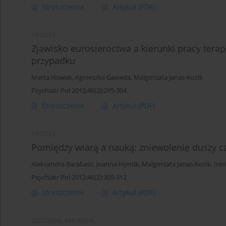
Streszczenie
Artykuł
(PDF)
ARTICLE
Zjawisko eurosieroctwa a kierunki pracy terap
przypadku
Marta Nowak
,
Agnieszka Gaweda
,
Malgorzata Janas-Kozik
Psychiatr Pol 2012;46(2):295-304
Streszczenie
Artykuł
(PDF)
ARTICLE
Pomiędzy wiarą a nauką: zniewolenie duszy c
Aleksandra Barabasz
,
Joanna Hyrnik
,
Malgorzata Janas-Kozik
,
Ire
Psychiatr Pol 2012;46(2):305-312
Streszczenie
Artykuł
(PDF)
EDITORIAL MATERIAL