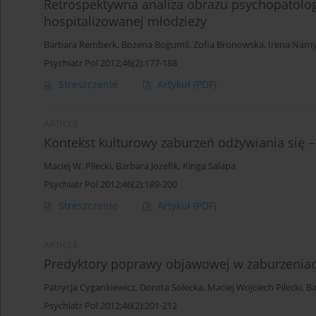
Retrospektywna analiza obrazu psychopatolo
hospitalizowanej młodzieży
Barbara Remberk
,
Bozena Bogumil
,
Zofia Bronowska
,
Irena Nam
Psychiatr Pol 2012;46(2):177-188
Streszczenie
Artykuł
(PDF)
ARTICLE
Kontekst kulturowy zaburzeń odżywiania się 
Maciej W. Pilecki
,
Barbara Jozefik
,
Kinga Salapa
Psychiatr Pol 2012;46(2):189-200
Streszczenie
Artykuł
(PDF)
ARTICLE
Predyktory poprawy objawowej w zaburzeniach
Patrycja Cygankiewicz
,
Dorota Solecka
,
Maciej Wojciech Pilecki
,
Ba
Psychiatr Pol 2012;46(2):201-212