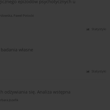
gicznego epizodów psychotycznych u
yslowska
,
Pawel Potocki
Statystyki
– badania własne
Statystyki
 odżywiania się. Analiza wstępna
rbara Jozefik