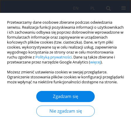
EN
PL
Przetwarzamy dane osobowe zbierane podczas odwiedzania
serwisu. Realizacja funkcji pozyskiwania informacji o użytkownikach
i ich zachowaniu odbywa się poprzez dobrowolnie wprowadzone w
formularzach informacje oraz zapisywanie w urządzeniach
końcowych plików cookies (tzw. ciasteczka). Dane, w tym pliki
cookies, wykorzystywane są w celu realizacji usług, zapewnienia
wygodnego korzystania ze strony oraz w celu monitorowania
ruchu zgodnie z
Polityką prywatności
. Dane są także zbierane i
przetwarzane przez narzędzie Google Analytics (
więcej
).
4/2010 vol. 44
Możesz zmienić ustawienia cookies w swojej przeglądarce.
Ograniczenie stosowania plików cookies w konfiguracji przeglądarki
ARTICLE
może wpłynąć na niektóre funkcjonalności dostępne na stronie.
Związki pomiędzy ciężkością
Zgadzam się
astmy aspirynowej a
Nie zgadzam się
współwystępującym z nią
zespołem lęku napadowego i