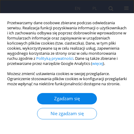
EN
PL
Przetwarzamy dane osobowe zbierane podczas odwiedzania
serwisu. Realizacja funkcji pozyskiwania informacji o użytkownikach
i ich zachowaniu odbywa się poprzez dobrowolnie wprowadzone w
formularzach informacje oraz zapisywanie w urządzeniach
końcowych plików cookies (tzw. ciasteczka). Dane, w tym pliki
cookies, wykorzystywane są w celu realizacji usług, zapewnienia
wygodnego korzystania ze strony oraz w celu monitorowania
ruchu zgodnie z
Polityką prywatności
. Dane są także zbierane i
przetwarzane przez narzędzie Google Analytics (
więcej
).
Słowo kluczowe
5-hydroksy-L-
Możesz zmienić ustawienia cookies w swojej przeglądarce.
tryptofa
Ograniczenie stosowania plików cookies w konfiguracji przeglądarki
może wpłynąć na niektóre funkcjonalności dostępne na stronie.
ARTICLE
Zgadzam się
Surowce naturalne mające znaczenie w
profilaktyce i wspomagające leczenie depresji
Nie zgadzam się
Bożena Muszyńska
,
Maciej Łojewski
,
Jacek Rojowski
,
Włodzimierz
Opoka
,
Katarzyna Sułkowska-Ziaja