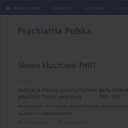
Bieżący numer
Online first
Archiwum
O cza
Słowo kluczowe
TH01
ARTICLE
Asocjacja między polimorfizmem genu hydrok
populacji Polski centralnej 583–593
Renata Jacewicz
,
Piotr Galecki
,
Antoni Florkowski
,
Jaroslaw Berent
Psychiatr Pol 2008;42(4):583-593
Streszczenie
Artykuł
(PDF)