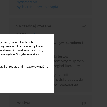
Psychoterapia
Psychiatria i Psychoterapia
Najczęściej czytane
Miesiąc
Rok
i o użytkownikach i ich
Leczenie bezsenności – wpływ trazodonu i
rządzeniach końcowych plików
leków nasennych na sen
wygodnego korzystania ze strony
z narzędzie Google Analytics
Fałszywie dodatnie wyniki testów
narkotykowych u pacjentów przyjmujących
leki psychotropowe – przegląd literatury
acji przeglądarki może wpłynąć na
Montrealska Skala Oceny Funkcji
Poznawczych MoCA 7.2.– polska adaptacja
metody i badania nad równoważnością
Indeksy