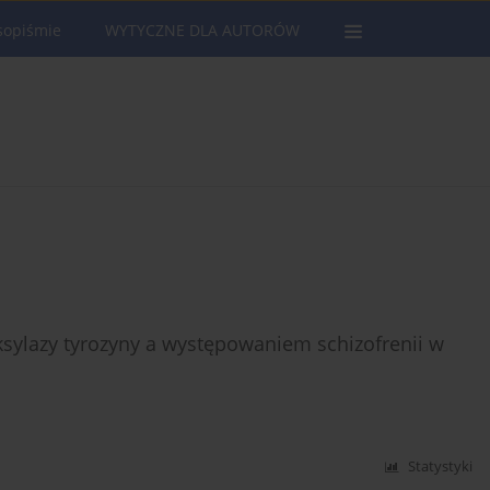
sopiśmie
WYTYCZNE DLA AUTORÓW
sylazy tyrozyny a występowaniem schizofrenii w
Statystyki