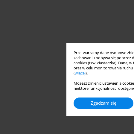
Przetwarzamy dane osobowe zbiera
zachowaniu odbywa się poprzez d
cookies (tzw. ciasteczka). Dane, w
oraz w celu monitorowania ruchu
(
więcej
).
Możesz zmienić ustawienia cookie
niektóre funkcjonalności dostępne
Zgadzam się