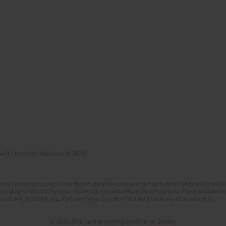
zwój Czasopism Naukowych (RCN)
znej i polskojęzycznej 12 kolejnych zeszytów czasopisma Psychiatria Polska (roczniki 2
skiego Editorial System. Adiustacja i korekta zeszytów czasopisma. Przeciwdziałanie
i Narodowej POLONA oraz Cyfrowej Wypożyczalni Publikacji Naukowych Academica.
© 2006-2026 Journal hosting platform by
Bentus