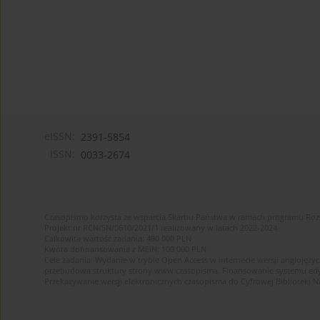
eISSN:
2391-5854
ISSN:
0033-2674
Czasopismo korzysta ze wsparcia Skarbu Państwa w ramach programu Ro
Projekt nr RCN/SN/0610/2021/1 realizowany w latach 2022-2024
Całkowita wartość zadania: 490 000 PLN
Kwota dofinansowania z MEiN: 100 000 PLN
Cele zadania: Wydanie w trybie Open Access w internecie wersji anglojęzyc
przebudowa struktury strony www czasopisma. Finansowanie systemu edytor
Przekazywanie wersji elektronicznych czasopisma do Cyfrowej Bibliotek