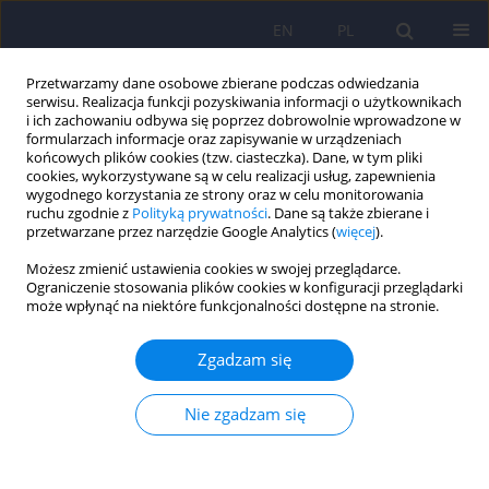
EN
PL
Przetwarzamy dane osobowe zbierane podczas odwiedzania
serwisu. Realizacja funkcji pozyskiwania informacji o użytkownikach
i ich zachowaniu odbywa się poprzez dobrowolnie wprowadzone w
formularzach informacje oraz zapisywanie w urządzeniach
końcowych plików cookies (tzw. ciasteczka). Dane, w tym pliki
cookies, wykorzystywane są w celu realizacji usług, zapewnienia
wygodnego korzystania ze strony oraz w celu monitorowania
ruchu zgodnie z
Polityką prywatności
. Dane są także zbierane i
przetwarzane przez narzędzie Google Analytics (
więcej
).
Słowo kluczowe
Zdrowie
Możesz zmienić ustawienia cookies w swojej przeglądarce.
społeczne
Ograniczenie stosowania plików cookies w konfiguracji przeglądarki
może wpłynąć na niektóre funkcjonalności dostępne na stronie.
Diagnostyka zaburzeń poznawczych w ramach
Zgadzam się
podstawowej opieki zdrowotnej w Polsce
Nie zgadzam się
Tomasz Chmiela
,
Paweł Dobrakowski
,
Beata Łabuz-Roszak
,
Agnieszka
Gorzkowska
Psychiatr Pol 2023;57(1):65-77
DOI
:
https://doi.org/10.12740/PP/OnlineFirst/138867