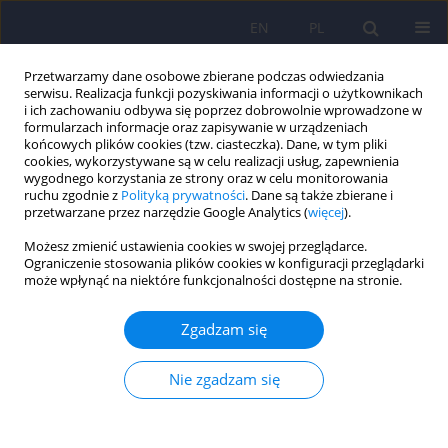
EN
PL
Przetwarzamy dane osobowe zbierane podczas odwiedzania
serwisu. Realizacja funkcji pozyskiwania informacji o użytkownikach
i ich zachowaniu odbywa się poprzez dobrowolnie wprowadzone w
formularzach informacje oraz zapisywanie w urządzeniach
końcowych plików cookies (tzw. ciasteczka). Dane, w tym pliki
cookies, wykorzystywane są w celu realizacji usług, zapewnienia
wygodnego korzystania ze strony oraz w celu monitorowania
ruchu zgodnie z
Polityką prywatności
. Dane są także zbierane i
przetwarzane przez narzędzie Google Analytics (
więcej
).
Słowo kluczowe
augmentacja
Możesz zmienić ustawienia cookies w swojej przeglądarce.
Ograniczenie stosowania plików cookies w konfiguracji przeglądarki
może wpłynąć na niektóre funkcjonalności dostępne na stronie.
ARTICLE
Częste problemy w leczeniu zespołu
Zgadzam się
niespokojnych nóg – opis przypadku i przegląd
piśmiennictwa.
Nie zgadzam się
Dominika Narowska
,
Milena Bożek
,
Katarzyna Krysiak
,
Jakub Antczak
,
Justyna Holka-Pokorska
,
Wojciech Jernajczyk
,
Adam Wichniak
Psychiatr Pol 2015;49(5):921-930