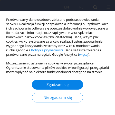
EN
PL
Przetwarzamy dane osobowe zbierane podczas odwiedzania
serwisu. Realizacja funkcji pozyskiwania informacji o użytkownikach
i ich zachowaniu odbywa się poprzez dobrowolnie wprowadzone w
formularzach informacje oraz zapisywanie w urządzeniach
końcowych plików cookies (tzw. ciasteczka). Dane, w tym pliki
cookies, wykorzystywane są w celu realizacji usług, zapewnienia
wygodnego korzystania ze strony oraz w celu monitorowania
ruchu zgodnie z
Polityką prywatności
. Dane są także zbierane i
przetwarzane przez narzędzie Google Analytics (
więcej
).
Słowo kluczowe
candidate gene
Możesz zmienić ustawienia cookies w swojej przeglądarce.
Ograniczenie stosowania plików cookies w konfiguracji przeglądarki
może wpłynąć na niektóre funkcjonalności dostępne na stronie.
ARTICLE
Analiza molekularna fragmentu genu dla
Zgadzam się
drugiego typu receptora kortykoliberyny w
jadłowstręcie psychicznym 209-218
Nie zgadzam się
Alicja Karlik
,
Eugeniusz Korman
,
Jaroslaw Maceluch
,
Marek Niedziela
Psychiatr Pol 2008;42(2):209-218
Statystyki