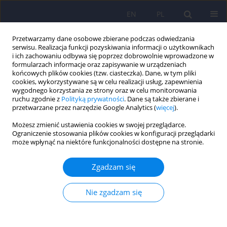
EN
PL
Przetwarzamy dane osobowe zbierane podczas odwiedzania
serwisu. Realizacja funkcji pozyskiwania informacji o użytkownikach
i ich zachowaniu odbywa się poprzez dobrowolnie wprowadzone w
formularzach informacje oraz zapisywanie w urządzeniach
końcowych plików cookies (tzw. ciasteczka). Dane, w tym pliki
cookies, wykorzystywane są w celu realizacji usług, zapewnienia
wygodnego korzystania ze strony oraz w celu monitorowania
ruchu zgodnie z
Polityką prywatności
. Dane są także zbierane i
przetwarzane przez narzędzie Google Analytics (
więcej
).
Słowo kluczowe
depresja
Możesz zmienić ustawienia cookies w swojej przeglądarce.
psychotyczna
Ograniczenie stosowania plików cookies w konfiguracji przeglądarki
może wpłynąć na niektóre funkcjonalności dostępne na stronie.
Uporczywe zaburzenia urojeniowe o typie
Zgadzam się
zubożenia – opis przypadku
Nie zgadzam się
Patryk Rodek
,
Krzysztof Kucia
Psychiatr Pol 2023;57(5):995-999
DOI
:
https://doi.org/10.12740/PP/OnlineFirst/143044