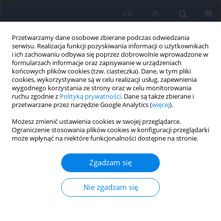
EN
PL
Przetwarzamy dane osobowe zbierane podczas odwiedzania
serwisu. Realizacja funkcji pozyskiwania informacji o użytkownikach
i ich zachowaniu odbywa się poprzez dobrowolnie wprowadzone w
formularzach informacje oraz zapisywanie w urządzeniach
końcowych plików cookies (tzw. ciasteczka). Dane, w tym pliki
cookies, wykorzystywane są w celu realizacji usług, zapewnienia
wygodnego korzystania ze strony oraz w celu monitorowania
ruchu zgodnie z
Polityką prywatności
. Dane są także zbierane i
przetwarzane przez narzędzie Google Analytics (
więcej
).
Słowo kluczowe
diabetes
Możesz zmienić ustawienia cookies w swojej przeglądarce.
insipidus
Ograniczenie stosowania plików cookies w konfiguracji przeglądarki
może wpłynąć na niektóre funkcjonalności dostępne na stronie.
ARTICLE
Zgadzam się
Wpływ długotrwałego podawania litu na
czynność nerek
Nie zgadzam się
Janusz Rybakowski
,
Joanna Drogowska
,
Maria Abramowicz
,
Maria
Chlopocka-Wozniak
,
Stanislaw Czekalski