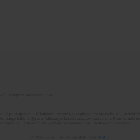
zwój Czasopism Naukowych (RCN)
znej i polskojęzycznej 12 kolejnych zeszytów czasopisma Psychiatria Polska (roczniki 2
skiego Editorial System. Adiustacja i korekta zeszytów czasopisma. Przeciwdziałanie
i Narodowej POLONA oraz Cyfrowej Wypożyczalni Publikacji Naukowych Academica.
© 2006-2026 Journal hosting platform by
Bentus