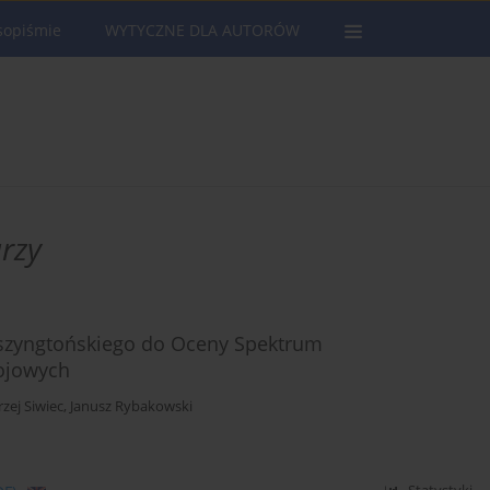
sopiśmie
WYTYCZNE DLA AUTORÓW
rzy
aszyngtońskiego do Oceny Spektrum
ojowych
zej Siwiec
,
Janusz Rybakowski