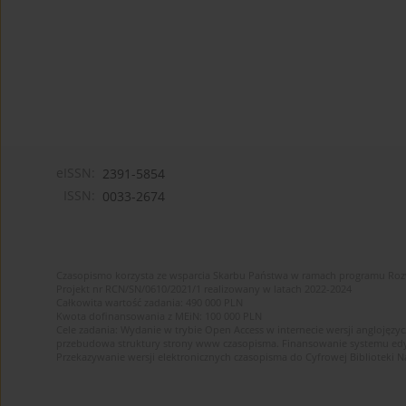
eISSN:
2391-5854
ISSN:
0033-2674
Czasopismo korzysta ze wsparcia Skarbu Państwa w ramach programu Ro
Projekt nr RCN/SN/0610/2021/1 realizowany w latach 2022-2024
Całkowita wartość zadania: 490 000 PLN
Kwota dofinansowania z MEiN: 100 000 PLN
Cele zadania: Wydanie w trybie Open Access w internecie wersji anglojęzyc
przebudowa struktury strony www czasopisma. Finansowanie systemu edytor
Przekazywanie wersji elektronicznych czasopisma do Cyfrowej Bibliotek