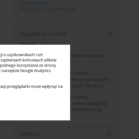
Psychoterapia
Psychiatria i Psychoterapia
Najczęściej czytane
Miesiąc
Rok
i o użytkownikach i ich
Leczenie bezsenności – wpływ trazodonu i
rządzeniach końcowych plików
leków nasennych na sen
wygodnego korzystania ze strony
z narzędzie Google Analytics
Fałszywie dodatnie wyniki testów
narkotykowych u pacjentów przyjmujących
leki psychotropowe – przegląd literatury
acji przeglądarki może wpłynąć na
Montrealska Skala Oceny Funkcji
Poznawczych MoCA 7.2.– polska adaptacja
metody i badania nad równoważnością
Indeksy