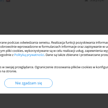
DF)
Statystyki
ne podczas odwiedzania serwisu. Realizacja funkcji pozyskiwania informacj
obrowolnie wprowadzone w formularzach informacje oraz zapisywanie w u
 tym pliki cookies, wykorzystywane są w celu realizacji usług, zapewnienia 
 zgodnie z
Polityką prywatności
. Dane są także zbierane i przetwarzane prze
s w swojej przeglądarce. Ograniczenie stosowania plików cookies w konfigur
 na stronie.
Nie zgadzam się