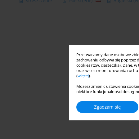
Streszczenie
Polski
(PDF)
Angielski
(P
Przetwarzamy dane osobowe zbiera
zachowaniu odbywa się poprzez d
cookies (tzw. ciasteczka). Dane, w
oraz w celu monitorowania ruchu
(
więcej
).
Możesz zmienić ustawienia cookie
niektóre funkcjonalności dostępne
Zgadzam się