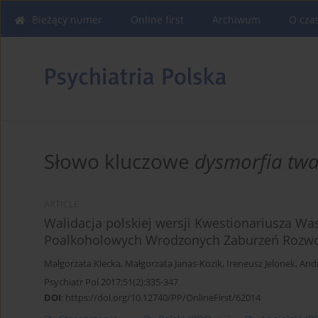
Bieżący numer
Online first
Archiwum
O cza
Słowo kluczowe
dysmorfia twa
ARTICLE
Walidacja polskiej wersji Kwestionariusza W
Poalkoholowych Wrodzonych Zaburzeń Rozw
Małgorzata Klecka
,
Małgorzata Janas-Kozik
,
Ireneusz Jelonek
,
Andr
Psychiatr Pol 2017;51(2):335-347
DOI
:
https://doi.org/10.12740/PP/OnlineFirst/62014