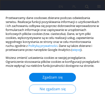
EN
PL
Przetwarzamy dane osobowe zbierane podczas odwiedzania
serwisu. Realizacja funkcji pozyskiwania informacji o użytkownikach
i ich zachowaniu odbywa się poprzez dobrowolnie wprowadzone w
formularzach informacje oraz zapisywanie w urządzeniach
końcowych plików cookies (tzw. ciasteczka). Dane, w tym pliki
cookies, wykorzystywane są w celu realizacji usług, zapewnienia
wygodnego korzystania ze strony oraz w celu monitorowania
ruchu zgodnie z
Polityką prywatności
. Dane są także zbierane i
przetwarzane przez narzędzie Google Analytics (
więcej
).
Słowo kluczowe
funkcje
Możesz zmienić ustawienia cookies w swojej przeglądarce.
motoryczne
Ograniczenie stosowania plików cookies w konfiguracji przeglądarki
może wpłynąć na niektóre funkcjonalności dostępne na stronie.
Czy istnieje związek między łącznością
Zgadzam się
funkcjonalną w obrębie rozległych sieci stanu
spoczynkowego a zaburzeniami nieświadomego
Nie zgadzam się
uczenia się motorycznego w schizofrenii i
chorobie afektywnej dwubiegunowej?