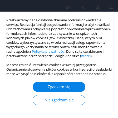
EN
PL
Przetwarzamy dane osobowe zbierane podczas odwiedzania
serwisu. Realizacja funkcji pozyskiwania informacji o użytkownikach
i ich zachowaniu odbywa się poprzez dobrowolnie wprowadzone w
formularzach informacje oraz zapisywanie w urządzeniach
końcowych plików cookies (tzw. ciasteczka). Dane, w tym pliki
cookies, wykorzystywane są w celu realizacji usług, zapewnienia
wygodnego korzystania ze strony oraz w celu monitorowania
ruchu zgodnie z
Polityką prywatności
. Dane są także zbierane i
przetwarzane przez narzędzie Google Analytics (
więcej
).
Słowo kluczowe
human
Możesz zmienić ustawienia cookies w swojej przeglądarce.
Ograniczenie stosowania plików cookies w konfiguracji przeglądarki
może wpłynąć na niektóre funkcjonalności dostępne na stronie.
ARTICLE
Peroksydacja lipidów i aktywność cynkowo-
Zgadzam się
miedziowej dysmutazy ponadtlenkowej u osób
leczonych fluoksetyną z powodu pierwszego
Nie zgadzam się
epizodu depresji 615-624
Piotr Galecki
,
Jozef Kedziora
,
Antoni Florkowski
,
Elzbieta Galecka
Psychiatr Pol 2007;41(5):615-624