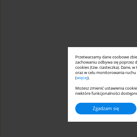
Przetwarzamy dane osobowe zbiera
zachowaniu odbywa się poprzez d
cookies (tzw. ciasteczka). Dane, w
oraz w celu monitorowania ruchu
(
więcej
).
Możesz zmienić ustawienia cookie
niektóre funkcjonalności dostępne
Zgadzam się