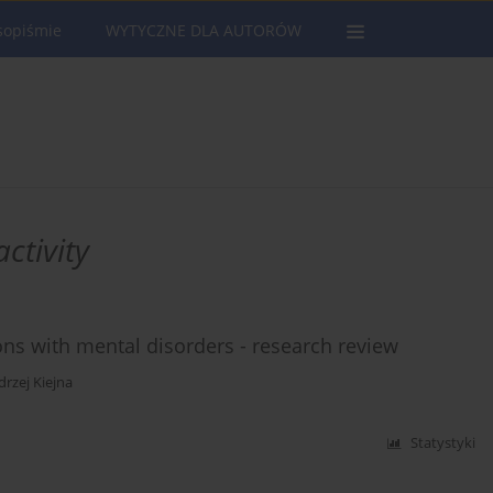
sopiśmie
WYTYCZNE DLA AUTORÓW
ctivity
ons with mental disorders - research review
rzej Kiejna
Statystyki