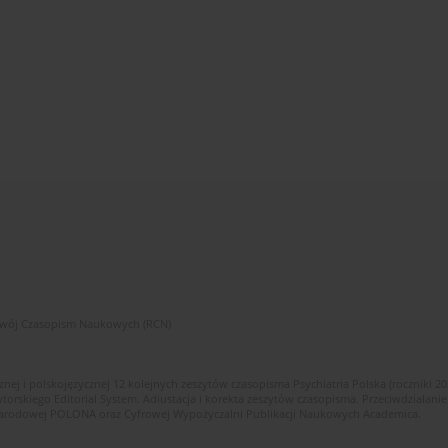
zwój Czasopism Naukowych (RCN)
znej i polskojęzycznej 12 kolejnych zeszytów czasopisma Psychiatria Polska (roczniki 2
skiego Editorial System. Adiustacja i korekta zeszytów czasopisma. Przeciwdziałanie
i Narodowej POLONA oraz Cyfrowej Wypożyczalni Publikacji Naukowych Academica.