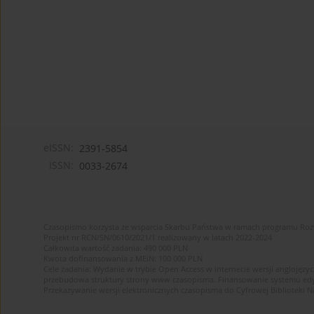
eISSN:
2391-5854
ISSN:
0033-2674
Czasopismo korzysta ze wsparcia Skarbu Państwa w ramach programu Ro
Projekt nr RCN/SN/0610/2021/1 realizowany w latach 2022-2024
Całkowita wartość zadania: 490 000 PLN
Kwota dofinansowania z MEiN: 100 000 PLN
Cele zadania: Wydanie w trybie Open Access w internecie wersji anglojęzyc
przebudowa struktury strony www czasopisma. Finansowanie systemu edytor
Przekazywanie wersji elektronicznych czasopisma do Cyfrowej Bibliotek