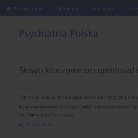
Bieżący numer
Online first
Archiwum
O cza
Słowo kluczowe
occupational a
ARTICLE
Functioning and occupational activity of pers
Joanna Rymaszewska
,
Katarzyna Dzielak
,
Tomasz Adamowski
,
And
Psychiatr Pol 2007;41(1):29-38
Streszczenie