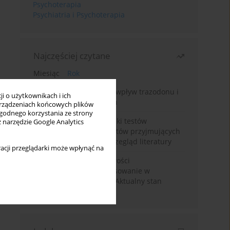
Psychoterapia
Psychiatria i Psychoterapia
Najczęściej czytane
Miesiąc
Rok
Leczenie bezsenności – wpływ trazodonu i
i o użytkownikach i ich
leków nasennych na sen
rządzeniach końcowych plików
wygodnego korzystania ze strony
Fałszywie dodatnie wyniki testów
z narzędzie Google Analytics
narkotykowych u pacjentów przyjmujących
leki psychotropowe – przegląd literatury
acji przeglądarki może wpłynąć na
Wortioksetyna – właściwości
farmakologiczne i zastosowanie w
zaburzeniach nastroju. Aktualny stan
wiedzy