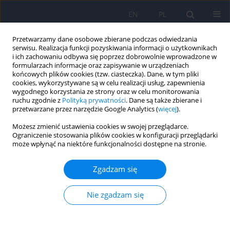
EN
PL
Przetwarzamy dane osobowe zbierane podczas odwiedzania
serwisu. Realizacja funkcji pozyskiwania informacji o użytkownikach
i ich zachowaniu odbywa się poprzez dobrowolnie wprowadzone w
formularzach informacje oraz zapisywanie w urządzeniach
końcowych plików cookies (tzw. ciasteczka). Dane, w tym pliki
cookies, wykorzystywane są w celu realizacji usług, zapewnienia
wygodnego korzystania ze strony oraz w celu monitorowania
ruchu zgodnie z
Polityką prywatności
. Dane są także zbierane i
przetwarzane przez narzędzie Google Analytics (
więcej
).
Słowo kluczowe
opioid receptor
Możesz zmienić ustawienia cookies w swojej przeglądarce.
antagonists
Ograniczenie stosowania plików cookies w konfiguracji przeglądarki
może wpłynąć na niektóre funkcjonalności dostępne na stronie.
ARTICLE
Zgadzam się
Neurochemia impulsywności i agresji
Nie zgadzam się
Przemyslaw Bienkowski
Psychiatr Pol 2013;47(1):117-126
Statystyki