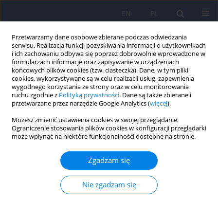
EN
PL
Przetwarzamy dane osobowe zbierane podczas odwiedzania
serwisu. Realizacja funkcji pozyskiwania informacji o użytkownikach
i ich zachowaniu odbywa się poprzez dobrowolnie wprowadzone w
formularzach informacje oraz zapisywanie w urządzeniach
końcowych plików cookies (tzw. ciasteczka). Dane, w tym pliki
cookies, wykorzystywane są w celu realizacji usług, zapewnienia
wygodnego korzystania ze strony oraz w celu monitorowania
ruchu zgodnie z
Polityką prywatności
. Dane są także zbierane i
przetwarzane przez narzędzie Google Analytics (
więcej
).
Słowo kluczowe
profilaktyka
Możesz zmienić ustawienia cookies w swojej przeglądarce.
nawrotów
Ograniczenie stosowania plików cookies w konfiguracji przeglądarki
może wpłynąć na niektóre funkcjonalności dostępne na stronie.
Sześćdziesiąt lat profilaktyki nawrotów chorób
Zgadzam się
afektywnych
Nie zgadzam się
Janusz Rybakowski
Psychiatr Pol 2024;58(2):223-236
DOI
:
https://doi.org/10.12740/PP/169407