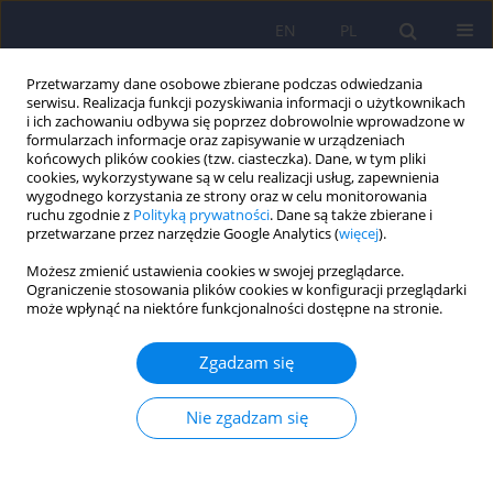
EN
PL
Przetwarzamy dane osobowe zbierane podczas odwiedzania
serwisu. Realizacja funkcji pozyskiwania informacji o użytkownikach
i ich zachowaniu odbywa się poprzez dobrowolnie wprowadzone w
formularzach informacje oraz zapisywanie w urządzeniach
końcowych plików cookies (tzw. ciasteczka). Dane, w tym pliki
cookies, wykorzystywane są w celu realizacji usług, zapewnienia
wygodnego korzystania ze strony oraz w celu monitorowania
ruchu zgodnie z
Polityką prywatności
. Dane są także zbierane i
przetwarzane przez narzędzie Google Analytics (
więcej
).
Słowo kluczowe
psychologiczne
Możesz zmienić ustawienia cookies w swojej przeglądarce.
funkcje tatuażu
Ograniczenie stosowania plików cookies w konfiguracji przeglądarki
może wpłynąć na niektóre funkcjonalności dostępne na stronie.
Psychologiczne funkcje tatuażu w odniesieniu do
Zgadzam się
psychicznych reprezentacji ciała i samooceny u
kobiet w okresie wschodzącej dorosłości
Nie zgadzam się
Beata Mirucka
,
Klaudia Jabłońska
,
Wacław Bąk
Psychiatr Pol 2025;59(1):105-122