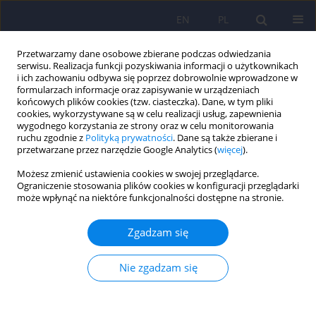
EN
PL
Przetwarzamy dane osobowe zbierane podczas odwiedzania
serwisu. Realizacja funkcji pozyskiwania informacji o użytkownikach
i ich zachowaniu odbywa się poprzez dobrowolnie wprowadzone w
formularzach informacje oraz zapisywanie w urządzeniach
końcowych plików cookies (tzw. ciasteczka). Dane, w tym pliki
cookies, wykorzystywane są w celu realizacji usług, zapewnienia
wygodnego korzystania ze strony oraz w celu monitorowania
ruchu zgodnie z
Polityką prywatności
. Dane są także zbierane i
przetwarzane przez narzędzie Google Analytics (
więcej
).
Słowo kluczowe
ryzyko upadków
Możesz zmienić ustawienia cookies w swojej przeglądarce.
Ograniczenie stosowania plików cookies w konfiguracji przeglądarki
może wpłynąć na niektóre funkcjonalności dostępne na stronie.
Wpływ metody Snoezelen na stabilność
posturalną i ryzyko upadków u osób ze
Zgadzam się
schizofrenią paranoidalną
Urszula Żmudzińska
,
Agnieszka Smrokowska-Reichmann
,
Anna
Nie zgadzam się
Ścisłowska-Czarnecka
,
Magdalena Markowska
,
Katarzyna Filar-
Mierzwa
Psychiatr Pol 2025;59(1):25-38