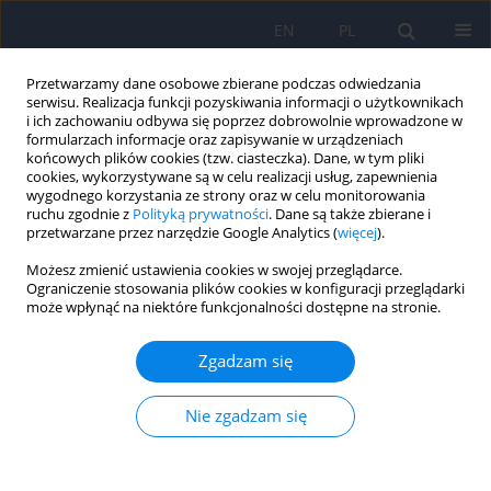
EN
PL
Przetwarzamy dane osobowe zbierane podczas odwiedzania
serwisu. Realizacja funkcji pozyskiwania informacji o użytkownikach
i ich zachowaniu odbywa się poprzez dobrowolnie wprowadzone w
formularzach informacje oraz zapisywanie w urządzeniach
końcowych plików cookies (tzw. ciasteczka). Dane, w tym pliki
cookies, wykorzystywane są w celu realizacji usług, zapewnienia
wygodnego korzystania ze strony oraz w celu monitorowania
ruchu zgodnie z
Polityką prywatności
. Dane są także zbierane i
przetwarzane przez narzędzie Google Analytics (
więcej
).
Słowo kluczowe
sprawcy
Możesz zmienić ustawienia cookies w swojej przeglądarce.
przestępstw
Ograniczenie stosowania plików cookies w konfiguracji przeglądarki
może wpłynąć na niektóre funkcjonalności dostępne na stronie.
ARTICLE
Zgadzam się
Zniekształcenia poznawcze u sprawców
wykorzystania seksualnego dziecka.
Nie zgadzam się
Konceptualizacje pojęcia.
Filip Szumski
,
Monika Zielona-Jenek