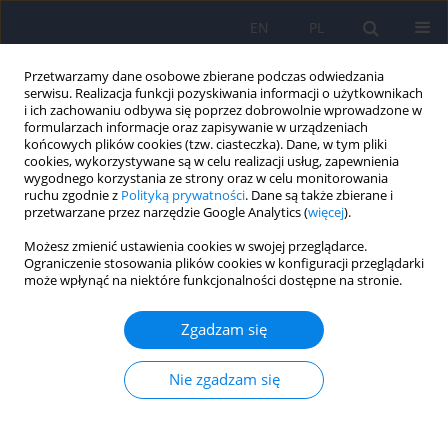
EN
PL
Przetwarzamy dane osobowe zbierane podczas odwiedzania
serwisu. Realizacja funkcji pozyskiwania informacji o użytkownikach
i ich zachowaniu odbywa się poprzez dobrowolnie wprowadzone w
formularzach informacje oraz zapisywanie w urządzeniach
końcowych plików cookies (tzw. ciasteczka). Dane, w tym pliki
cookies, wykorzystywane są w celu realizacji usług, zapewnienia
wygodnego korzystania ze strony oraz w celu monitorowania
ruchu zgodnie z
Polityką prywatności
. Dane są także zbierane i
przetwarzane przez narzędzie Google Analytics (
więcej
).
Słowo kluczowe
structure of
Możesz zmienić ustawienia cookies w swojej przeglądarce.
personality
Ograniczenie stosowania plików cookies w konfiguracji przeglądarki
może wpłynąć na niektóre funkcjonalności dostępne na stronie.
ARTICLE
Zgadzam się
Struktura osobowości młodych kobiet
chorujących na anoreksję psychiczną (analiza
Nie zgadzam się
badań własnych metodą Rorschacha) 195-
208