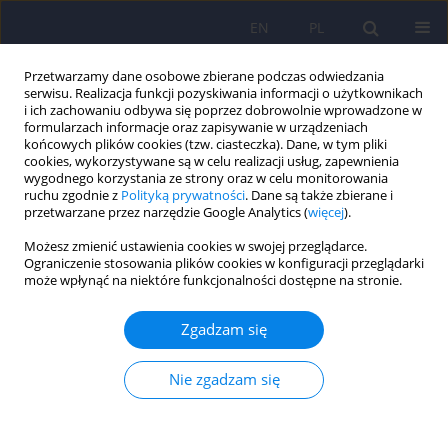
EN
PL
Przetwarzamy dane osobowe zbierane podczas odwiedzania
serwisu. Realizacja funkcji pozyskiwania informacji o użytkownikach
i ich zachowaniu odbywa się poprzez dobrowolnie wprowadzone w
formularzach informacje oraz zapisywanie w urządzeniach
końcowych plików cookies (tzw. ciasteczka). Dane, w tym pliki
cookies, wykorzystywane są w celu realizacji usług, zapewnienia
wygodnego korzystania ze strony oraz w celu monitorowania
ruchu zgodnie z
Polityką prywatności
. Dane są także zbierane i
przetwarzane przez narzędzie Google Analytics (
więcej
).
Słowo kluczowe
ujawnienie
Możesz zmienić ustawienia cookies w swojej przeglądarce.
traumy
Ograniczenie stosowania plików cookies w konfiguracji przeglądarki
może wpłynąć na niektóre funkcjonalności dostępne na stronie.
ARTICLE
Zgadzam się
Polska adaptacja Kwestionariusza Ujawnienia
Traumy (DTQ)
Nie zgadzam się
Marcin Rzeszutek
,
Maja Lis-Turlejska
,
Małgorzata Pięta
,
Szymon
Szumiał
,
Małgorzata Kabas
,
Izabela Kaźmierczak
,
Iwona Drapała