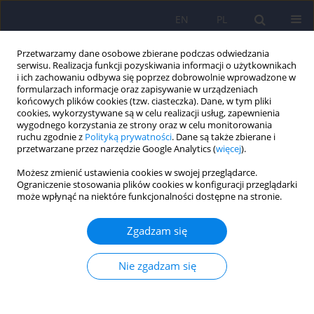
EN
PL
Przetwarzamy dane osobowe zbierane podczas odwiedzania
serwisu. Realizacja funkcji pozyskiwania informacji o użytkownikach
i ich zachowaniu odbywa się poprzez dobrowolnie wprowadzone w
formularzach informacje oraz zapisywanie w urządzeniach
końcowych plików cookies (tzw. ciasteczka). Dane, w tym pliki
cookies, wykorzystywane są w celu realizacji usług, zapewnienia
wygodnego korzystania ze strony oraz w celu monitorowania
ruchu zgodnie z
Polityką prywatności
. Dane są także zbierane i
przetwarzane przez narzędzie Google Analytics (
więcej
).
Słowo kluczowe
umierający
Możesz zmienić ustawienia cookies w swojej przeglądarce.
pacjent
Ograniczenie stosowania plików cookies w konfiguracji przeglądarki
może wpłynąć na niektóre funkcjonalności dostępne na stronie.
Parametry przedśmiertnego majaczenia.
Zgadzam się
Rima Gaidamowicz
,
Aušra Deksnytė
,
Ramūnas Aranauskas
,
Vytautas
Kasiulevičius
,
Virginijus Šapoka
,
Karolina Palinauskaitė
Nie zgadzam się
Psychiatr Pol 2014;48(1):145-155
DOI
:
https://doi.org/10.12740/PP/17550
Statystyki