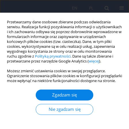
EN
PL
Przetwarzamy dane osobowe zbierane podczas odwiedzania
serwisu. Realizacja funkcji pozyskiwania informacji o użytkownikach
i ich zachowaniu odbywa się poprzez dobrowolnie wprowadzone w
formularzach informacje oraz zapisywanie w urządzeniach
końcowych plików cookies (tzw. ciasteczka). Dane, w tym pliki
cookies, wykorzystywane są w celu realizacji usług, zapewnienia
wygodnego korzystania ze strony oraz w celu monitorowania
ruchu zgodnie z
Polityką prywatności
. Dane są także zbierane i
przetwarzane przez narzędzie Google Analytics (
więcej
).
5/2012 vol. 46
Możesz zmienić ustawienia cookies w swojej przeglądarce.
Ograniczenie stosowania plików cookies w konfiguracji przeglądarki
ARTICLE
może wpłynąć na niektóre funkcjonalności dostępne na stronie.
Funkcjonowanie poznawcze
Zgadzam się
osób z chorobą niedokrwienną
Nie zgadzam się
serca leczonych
kardiochirurgicznie – ocena