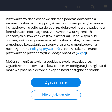
EN
PL
Przetwarzamy dane osobowe zbierane podczas odwiedzania
serwisu. Realizacja funkcji pozyskiwania informacji o użytkownikach
i ich zachowaniu odbywa się poprzez dobrowolnie wprowadzone w
formularzach informacje oraz zapisywanie w urządzeniach
końcowych plików cookies (tzw. ciasteczka). Dane, w tym pliki
cookies, wykorzystywane są w celu realizacji usług, zapewnienia
wygodnego korzystania ze strony oraz w celu monitorowania
ruchu zgodnie z
Polityką prywatności
. Dane są także zbierane i
przetwarzane przez narzędzie Google Analytics (
więcej
).
2/2007 vol. 41
Możesz zmienić ustawienia cookies w swojej przeglądarce.
Ograniczenie stosowania plików cookies w konfiguracji przeglądarki
ARTICLE
może wpłynąć na niektóre funkcjonalności dostępne na stronie.
Wpływ palenia tytoniu na
Zgadzam się
natężenie głodu alkoholowego
Nie zgadzam się
w trakcie terapii odwykowej
271