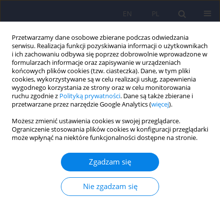
EN
PL
Przetwarzamy dane osobowe zbierane podczas odwiedzania
serwisu. Realizacja funkcji pozyskiwania informacji o użytkownikach
i ich zachowaniu odbywa się poprzez dobrowolnie wprowadzone w
formularzach informacje oraz zapisywanie w urządzeniach
końcowych plików cookies (tzw. ciasteczka). Dane, w tym pliki
cookies, wykorzystywane są w celu realizacji usług, zapewnienia
wygodnego korzystania ze strony oraz w celu monitorowania
ruchu zgodnie z
Polityką prywatności
. Dane są także zbierane i
przetwarzane przez narzędzie Google Analytics (
więcej
).
1/2013 vol. 47
Możesz zmienić ustawienia cookies w swojej przeglądarce.
Ograniczenie stosowania plików cookies w konfiguracji przeglądarki
ARTICLE
może wpłynąć na niektóre funkcjonalności dostępne na stronie.
Poziom lęku jako stanu i jako
Zgadzam się
cechy oraz depresji we
Nie zgadzam się
wczesnym połogu – doniesienie
wstępne