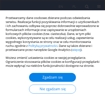
EN
PL
Przetwarzamy dane osobowe zbierane podczas odwiedzania
serwisu. Realizacja funkcji pozyskiwania informacji o użytkownikach
i ich zachowaniu odbywa się poprzez dobrowolnie wprowadzone w
formularzach informacje oraz zapisywanie w urządzeniach
końcowych plików cookies (tzw. ciasteczka). Dane, w tym pliki
cookies, wykorzystywane są w celu realizacji usług, zapewnienia
wygodnego korzystania ze strony oraz w celu monitorowania
ruchu zgodnie z
Polityką prywatności
. Dane są także zbierane i
przetwarzane przez narzędzie Google Analytics (
więcej
).
1/2011 vol. 45
Możesz zmienić ustawienia cookies w swojej przeglądarce.
Ograniczenie stosowania plików cookies w konfiguracji przeglądarki
ARTICLE
może wpłynąć na niektóre funkcjonalności dostępne na stronie.
Przezczaszkowa stymulacja
Zgadzam się
magnetyczna w terapii depresji
Nie zgadzam się
– zagadnienia placebo i
zapewnienie warunków ślepej