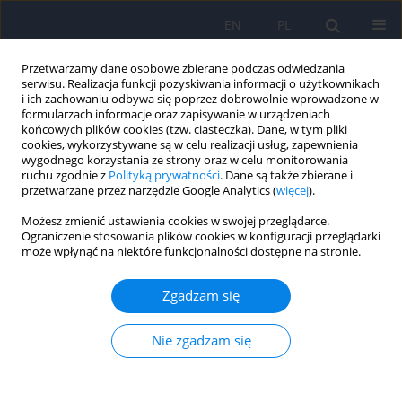
EN
PL
Przetwarzamy dane osobowe zbierane podczas odwiedzania
serwisu. Realizacja funkcji pozyskiwania informacji o użytkownikach
i ich zachowaniu odbywa się poprzez dobrowolnie wprowadzone w
formularzach informacje oraz zapisywanie w urządzeniach
końcowych plików cookies (tzw. ciasteczka). Dane, w tym pliki
cookies, wykorzystywane są w celu realizacji usług, zapewnienia
wygodnego korzystania ze strony oraz w celu monitorowania
ruchu zgodnie z
Polityką prywatności
. Dane są także zbierane i
przetwarzane przez narzędzie Google Analytics (
więcej
).
Autor
Adrian Gerlich
Możesz zmienić ustawienia cookies w swojej przeglądarce.
Ograniczenie stosowania plików cookies w konfiguracji przeglądarki
może wpłynąć na niektóre funkcjonalności dostępne na stronie.
TED (Trazodone Effectiveness in Depression):
efektywność trazodonu o przedłużonym
Zgadzam się
uwalnianiu u pacjentów z niezadowalającą
odpowiedzią na leczenie SSRI
Nie zgadzam się
Marcin Siwek
,
Adrian Andrzej Chrobak
,
Anna Julia Krupa
,
Aleksandra
Gorostowicz
,
Adrian Gerlich
,
Andrzej Juryk
,
Dominika Dudek
Psychiatr Pol 2025;59(1):7-24