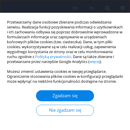
EN
PL
Przetwarzamy dane osobowe zbierane podczas odwiedzania
serwisu. Realizacja funkcji pozyskiwania informacji o użytkownikach
i ich zachowaniu odbywa się poprzez dobrowolnie wprowadzone w
formularzach informacje oraz zapisywanie w urządzeniach
końcowych plików cookies (tzw. ciasteczka). Dane, w tym pliki
cookies, wykorzystywane są w celu realizacji usług, zapewnienia
wygodnego korzystania ze strony oraz w celu monitorowania
ruchu zgodnie z
Polityką prywatności
. Dane są także zbierane i
przetwarzane przez narzędzie Google Analytics (
więcej
).
Autor
Agnieszka Ciastkowska-
Możesz zmienić ustawienia cookies w swojej przeglądarce.
Berlikowska
Ograniczenie stosowania plików cookies w konfiguracji przeglądarki
może wpłynąć na niektóre funkcjonalności dostępne na stronie.
Przestrzeganie praw pacjenta w obszarze
Zgadzam się
psychiatrycznej opieki zdrowotnej w dobie
pandemii COVID-19
Nie zgadzam się
Agnieszka Ciastkowska-Berlikowska
,
Dariusz Zawadzki
Psychiatr Pol 2025;59(1):61-76