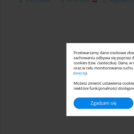
Streszczenie
Polski
(PDF)
Angielski
(P
Przetwarzamy dane osobowe zbiera
zachowaniu odbywa się poprzez d
cookies (tzw. ciasteczka). Dane, w
oraz w celu monitorowania ruchu
(
więcej
).
Możesz zmienić ustawienia cookie
niektóre funkcjonalności dostępne
Zgadzam się