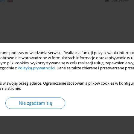
DF)
Statystyki
ne podczas odwiedzania serwisu. Realizacja funkcji pozyskiwania informacj
obrowolnie wprowadzone w formularzach informacje oraz zapisywanie w u
 tym pliki cookies, wykorzystywane są w celu realizacji usług, zapewnienia 
 zgodnie z
Polityką prywatności
. Dane są także zbierane i przetwarzane prze
s w swojej przeglądarce. Ograniczenie stosowania plików cookies w konfigur
 na stronie.
Nie zgadzam się