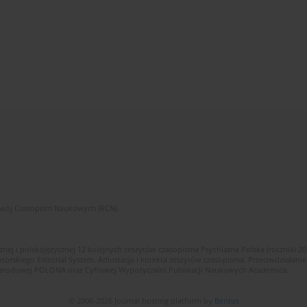
zwój Czasopism Naukowych (RCN)
znej i polskojęzycznej 12 kolejnych zeszytów czasopisma Psychiatria Polska (roczniki 2
skiego Editorial System. Adiustacja i korekta zeszytów czasopisma. Przeciwdziałanie
i Narodowej POLONA oraz Cyfrowej Wypożyczalni Publikacji Naukowych Academica.
© 2006-2026 Journal hosting platform by
Bentus