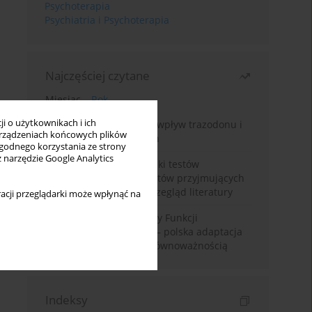
Psychoterapia
Psychiatria i Psychoterapia
Najczęściej czytane
Miesiąc
Rok
i o użytkownikach i ich
Leczenie bezsenności – wpływ trazodonu i
rządzeniach końcowych plików
leków nasennych na sen
wygodnego korzystania ze strony
z narzędzie Google Analytics
Fałszywie dodatnie wyniki testów
narkotykowych u pacjentów przyjmujących
leki psychotropowe – przegląd literatury
acji przeglądarki może wpłynąć na
Montrealska Skala Oceny Funkcji
Poznawczych MoCA 7.2.– polska adaptacja
metody i badania nad równoważnością
Indeksy