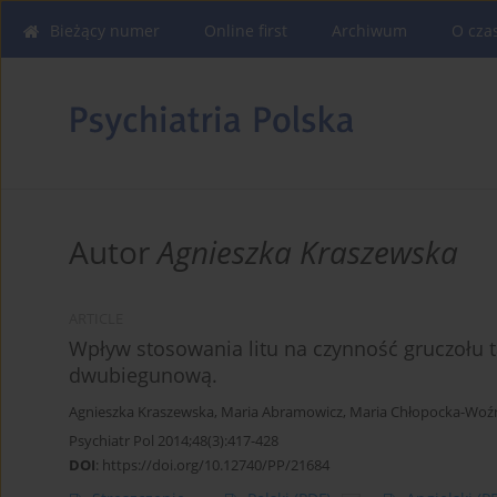
Bieżący numer
Online first
Archiwum
O cza
Autor
Agnieszka Kraszewska
ARTICLE
Wpływ stosowania litu na czynność gruczołu 
dwubiegunową.
Agnieszka Kraszewska
,
Maria Abramowicz
,
Maria Chłopocka-Woź
Psychiatr Pol 2014;48(3):417-428
DOI
:
https://doi.org/10.12740/PP/21684