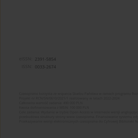
eISSN:
2391-5854
ISSN:
0033-2674
Czasopismo korzysta ze wsparcia Skarbu Państwa w ramach programu Ro
Projekt nr RCN/SN/0610/2021/1 realizowany w latach 2022-2024
Całkowita wartość zadania: 490 000 PLN
Kwota dofinansowania z MEiN: 100 000 PLN
Cele zadania: Wydanie w trybie Open Access w internecie wersji anglojęzyc
przebudowa struktury strony www czasopisma. Finansowanie systemu edytor
Przekazywanie wersji elektronicznych czasopisma do Cyfrowej Bibliotek