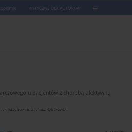
sopiśmie
WYTYCZNE DLA AUTORÓW
tarczowego u pacjentów z chorobą afektywną
niak
,
Jerzy Sowiński
,
Janusz Rybakowski