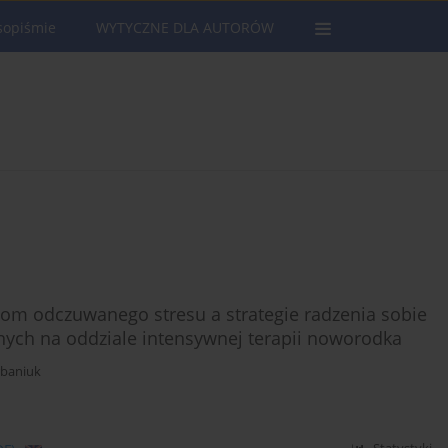
sopiśmie
WYTYCZNE DLA AUTORÓW
om odczuwanego stresu a strategie radzenia sobie
onych na oddziale intensywnej terapii noworodka
rbaniuk