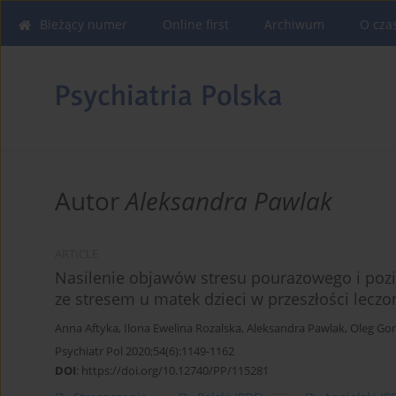
Bieżący numer
Online first
Archiwum
O cza
Autor
Aleksandra Pawlak
ARTICLE
Nasilenie objawów stresu pourazowego i pozi
ze stresem u matek dzieci w przeszłości lecz
Anna Aftyka
,
Ilona Ewelina Rozalska
,
Aleksandra Pawlak
,
Oleg Go
Psychiatr Pol 2020;54(6):1149-1162
DOI
:
https://doi.org/10.12740/PP/115281