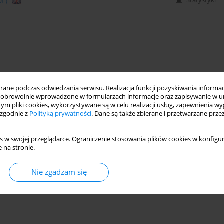
DF)
Statystyki
ne podczas odwiedzania serwisu. Realizacja funkcji pozyskiwania informacj
obrowolnie wprowadzone w formularzach informacje oraz zapisywanie w u
 tym pliki cookies, wykorzystywane są w celu realizacji usług, zapewnienia 
 zgodnie z
Polityką prywatności
. Dane są także zbierane i przetwarzane prze
s w swojej przeglądarce. Ograniczenie stosowania plików cookies w konfigur
 na stronie.
Nie zgadzam się