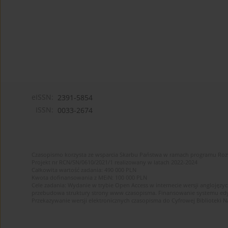
eISSN:
2391-5854
ISSN:
0033-2674
Czasopismo korzysta ze wsparcia Skarbu Państwa w ramach programu Ro
Projekt nr RCN/SN/0610/2021/1 realizowany w latach 2022-2024
Całkowita wartość zadania: 490 000 PLN
Kwota dofinansowania z MEiN: 100 000 PLN
Cele zadania: Wydanie w trybie Open Access w internecie wersji anglojęzyc
przebudowa struktury strony www czasopisma. Finansowanie systemu edytor
Przekazywanie wersji elektronicznych czasopisma do Cyfrowej Bibliotek