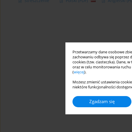
Streszczenie
Polski
(PDF)
Angielski
(P
Przetwarzamy dane osobowe zbiera
zachowaniu odbywa się poprzez d
cookies (tzw. ciasteczka). Dane, w
oraz w celu monitorowania ruchu
(
więcej
).
Możesz zmienić ustawienia cookie
niektóre funkcjonalności dostępne
Zgadzam się