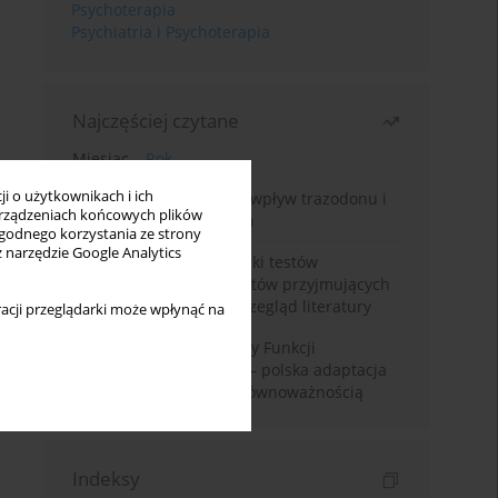
Psychoterapia
Psychiatria i Psychoterapia
Najczęściej czytane
Miesiąc
Rok
i o użytkownikach i ich
Leczenie bezsenności – wpływ trazodonu i
rządzeniach końcowych plików
leków nasennych na sen
wygodnego korzystania ze strony
z narzędzie Google Analytics
Fałszywie dodatnie wyniki testów
narkotykowych u pacjentów przyjmujących
leki psychotropowe – przegląd literatury
acji przeglądarki może wpłynąć na
Montrealska Skala Oceny Funkcji
Poznawczych MoCA 7.2.– polska adaptacja
metody i badania nad równoważnością
Indeksy