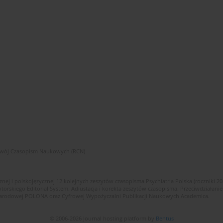
zwój Czasopism Naukowych (RCN)
znej i polskojęzycznej 12 kolejnych zeszytów czasopisma Psychiatria Polska (roczniki 2
skiego Editorial System. Adiustacja i korekta zeszytów czasopisma. Przeciwdziałanie
i Narodowej POLONA oraz Cyfrowej Wypożyczalni Publikacji Naukowych Academica.
© 2006-2026 Journal hosting platform by
Bentus