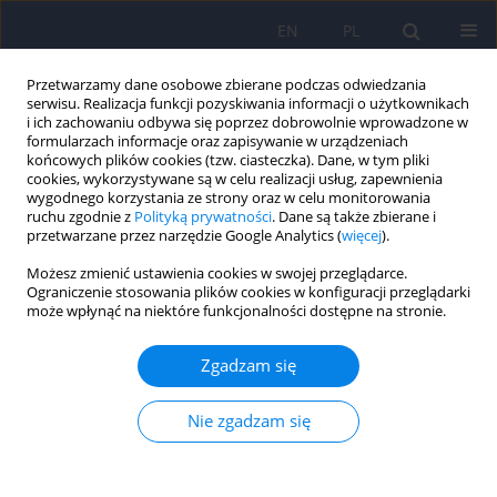
EN
PL
Przetwarzamy dane osobowe zbierane podczas odwiedzania
serwisu. Realizacja funkcji pozyskiwania informacji o użytkownikach
i ich zachowaniu odbywa się poprzez dobrowolnie wprowadzone w
formularzach informacje oraz zapisywanie w urządzeniach
końcowych plików cookies (tzw. ciasteczka). Dane, w tym pliki
cookies, wykorzystywane są w celu realizacji usług, zapewnienia
wygodnego korzystania ze strony oraz w celu monitorowania
ruchu zgodnie z
Polityką prywatności
. Dane są także zbierane i
przetwarzane przez narzędzie Google Analytics (
więcej
).
Autor
Aneta Wojciechowska
Możesz zmienić ustawienia cookies w swojej przeglądarce.
Ograniczenie stosowania plików cookies w konfiguracji przeglądarki
może wpłynąć na niektóre funkcjonalności dostępne na stronie.
ARTICLE
Znaczenie czynników genetycznych oraz przed- i
Zgadzam się
okołoporodowych w etiologii zaburzeń ze
spektrum autyzmu – wskazania do konsultacji
Nie zgadzam się
genetycznej
Filip Rybakowski
,
Izabela Chojnicka
,
Piotr Dziechciarz
,
Andrea Horvath
,
Małgorzata Janas-Kozik
,
Anetta Jeziorek
,
Ewa Pisula
,
Anna