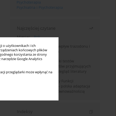
Psychoterapia
Psychiatria i Psychoterapia
Najczęściej czytane
Miesiąc
Rok
i o użytkownikach i ich
Leczenie bezsenności – wpływ trazodonu i
rządzeniach końcowych plików
leków nasennych na sen
wygodnego korzystania ze strony
z narzędzie Google Analytics
Fałszywie dodatnie wyniki testów
narkotykowych u pacjentów przyjmujących
leki psychotropowe – przegląd literatury
acji przeglądarki może wpłynąć na
Montrealska Skala Oceny Funkcji
Poznawczych MoCA 7.2.– polska adaptacja
metody i badania nad równoważnością
Indeksy