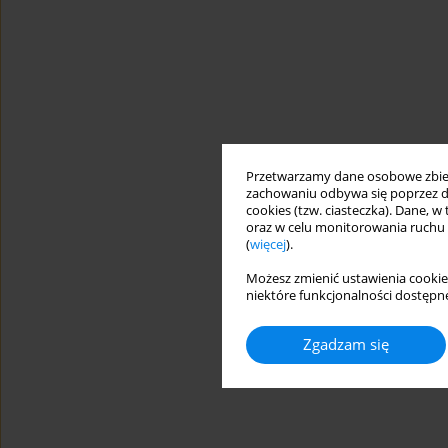
Przetwarzamy dane osobowe zbiera
zachowaniu odbywa się poprzez d
cookies (tzw. ciasteczka). Dane, w
oraz w celu monitorowania ruchu
(
więcej
).
Możesz zmienić ustawienia cookie
niektóre funkcjonalności dostępne
Zgadzam się