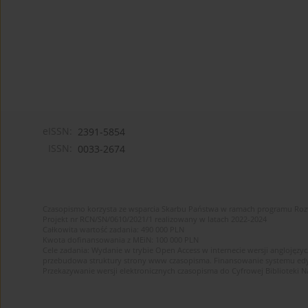
eISSN:
2391-5854
ISSN:
0033-2674
Czasopismo korzysta ze wsparcia Skarbu Państwa w ramach programu Ro
Projekt nr RCN/SN/0610/2021/1 realizowany w latach 2022-2024
Całkowita wartość zadania: 490 000 PLN
Kwota dofinansowania z MEiN: 100 000 PLN
Cele zadania: Wydanie w trybie Open Access w internecie wersji anglojęzyc
przebudowa struktury strony www czasopisma. Finansowanie systemu edytor
Przekazywanie wersji elektronicznych czasopisma do Cyfrowej Bibliotek