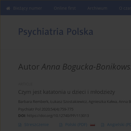
Bieżący numer
Online first
Archiwum
O cza
Autor
Anna Bogucka-Bonikows
ARTICLE
Czym jest katatonia u dzieci i młodzieży
Barbara Remberk
,
Łukasz Szostakiewicz
,
Agnieszka Kałwa
,
Anna B
Psychiatr Pol 2020;54(4):759-775
DOI
:
https://doi.org/10.12740/PP/113013
Streszczenie
Polski
(PDF)
Angielski
(P