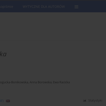
sopiśmie
WYTYCZNE DLA AUTORÓW
ka
ogucka-Bonikowska
,
Anna Borowska
,
Ewa Racicka
DF)
Statystyki