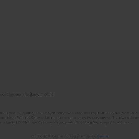
zwój Czasopism Naukowych (RCN)
znej i polskojęzycznej 12 kolejnych zeszytów czasopisma Psychiatria Polska (roczniki 2
skiego Editorial System. Adiustacja i korekta zeszytów czasopisma. Przeciwdziałanie
i Narodowej POLONA oraz Cyfrowej Wypożyczalni Publikacji Naukowych Academica.
© 2006-2026 Journal hosting platform by
Bentus