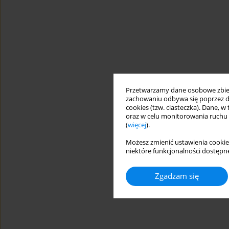
Przetwarzamy dane osobowe zbiera
zachowaniu odbywa się poprzez d
cookies (tzw. ciasteczka). Dane, w
oraz w celu monitorowania ruchu
(
więcej
).
Możesz zmienić ustawienia cookie
niektóre funkcjonalności dostępne
Zgadzam się