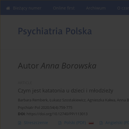
Bieżący numer
Online first
Archiwum
O cza
Autor
Anna Borowska
ARTICLE
Czym jest katatonia u dzieci i młodzieży
Barbara Remberk
,
Łukasz Szostakiewicz
,
Agnieszka Kałwa
,
Anna B
Psychiatr Pol 2020;54(4):759-775
DOI
:
https://doi.org/10.12740/PP/113013
Streszczenie
Polski
(PDF)
Angielski
(P