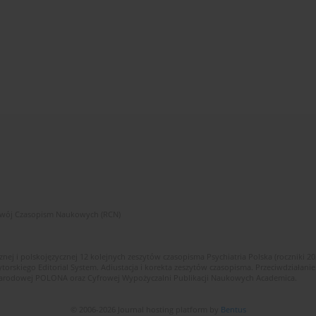
zwój Czasopism Naukowych (RCN)
znej i polskojęzycznej 12 kolejnych zeszytów czasopisma Psychiatria Polska (roczniki 2
skiego Editorial System. Adiustacja i korekta zeszytów czasopisma. Przeciwdziałanie
i Narodowej POLONA oraz Cyfrowej Wypożyczalni Publikacji Naukowych Academica.
© 2006-2026 Journal hosting platform by
Bentus