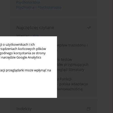
Psychoterapia
Psychiatria i Psychoterapia
Najczęściej czytane
Miesiąc
Rok
i o użytkownikach i ich
Leczenie bezsenności – wpływ trazodonu i
rządzeniach końcowych plików
leków nasennych na sen
wygodnego korzystania ze strony
z narzędzie Google Analytics
Fałszywie dodatnie wyniki testów
narkotykowych u pacjentów przyjmujących
leki psychotropowe – przegląd literatury
acji przeglądarki może wpłynąć na
Montrealska Skala Oceny Funkcji
Poznawczych MoCA 7.2.– polska adaptacja
metody i badania nad równoważnością
Indeksy