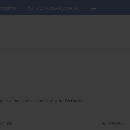
sopiśmie
WYTYCZNE DLA AUTORÓW
ogucka-Bonikowska
,
Anna Borowska
,
Ewa Racicka
DF)
Statystyki