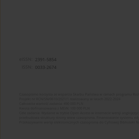
eISSN:
2391-5854
ISSN:
0033-2674
Czasopismo korzysta ze wsparcia Skarbu Państwa w ramach programu Ro
Projekt nr RCN/SN/0610/2021/1 realizowany w latach 2022-2024
Całkowita wartość zadania: 490 000 PLN
Kwota dofinansowania z MEiN: 100 000 PLN
Cele zadania: Wydanie w trybie Open Access w internecie wersji anglojęzyc
przebudowa struktury strony www czasopisma. Finansowanie systemu edytor
Przekazywanie wersji elektronicznych czasopisma do Cyfrowej Bibliotek