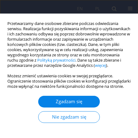
EN
PL
Przetwarzamy dane osobowe zbierane podczas odwiedzania
serwisu. Realizacja funkcji pozyskiwania informacji o użytkownikach
i ich zachowaniu odbywa się poprzez dobrowolnie wprowadzone w
formularzach informacje oraz zapisywanie w urządzeniach
końcowych plików cookies (tzw. ciasteczka). Dane, w tym pliki
cookies, wykorzystywane są w celu realizacji usług, zapewnienia
wygodnego korzystania ze strony oraz w celu monitorowania
ruchu zgodnie z
Polityką prywatności
. Dane są także zbierane i
przetwarzane przez narzędzie Google Analytics (
więcej
).
Autor
Anna Dittfeld
Możesz zmienić ustawienia cookies w swojej przeglądarce.
Ograniczenie stosowania plików cookies w konfiguracji przeglądarki
może wpłynąć na niektóre funkcjonalności dostępne na stronie.
ARTICLE
Ocena związku pomiędzy ortoreksją a
Zgadzam się
wegetarianizmem z użyciem BOT (Bratman Test
for Orthorexia)
Nie zgadzam się
Anna Dittfeld
,
Katarzyna Gwizdek
,
Paweł Jagielski
,
Joanna Brzęk
,
Katarzyna Ziora
Psychiatr Pol 2017;51(6):1133-1144