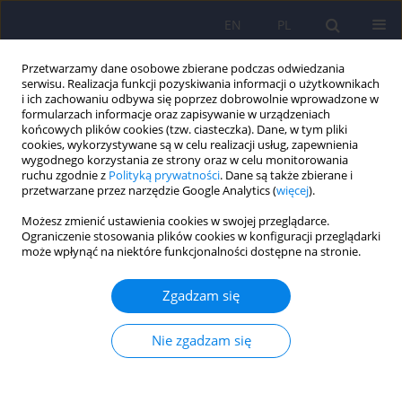
EN
PL
Przetwarzamy dane osobowe zbierane podczas odwiedzania
serwisu. Realizacja funkcji pozyskiwania informacji o użytkownikach
i ich zachowaniu odbywa się poprzez dobrowolnie wprowadzone w
formularzach informacje oraz zapisywanie w urządzeniach
końcowych plików cookies (tzw. ciasteczka). Dane, w tym pliki
cookies, wykorzystywane są w celu realizacji usług, zapewnienia
wygodnego korzystania ze strony oraz w celu monitorowania
ruchu zgodnie z
Polityką prywatności
. Dane są także zbierane i
przetwarzane przez narzędzie Google Analytics (
więcej
).
Autor
Anna Tylec
Możesz zmienić ustawienia cookies w swojej przeglądarce.
Ograniczenie stosowania plików cookies w konfiguracji przeglądarki
może wpłynąć na niektóre funkcjonalności dostępne na stronie.
ARTICLE
Psychiatrzy a zespół wypalenia zawodowego –
Zgadzam się
zjawisko, problem, zagrożenie?
Marta Makara-Studzińska
,
Agata Madej
,
Katarzyna Cyranka
,
Nie zgadzam się
Konstanty Szułdrzyński
,
Maria Nowina-Konopka
,
Anna Tylec
Psychiatr Pol 2019;53(5):1139-1149
DOI
:
https://doi.org/10.12740/PP/OnlineFirst/91686