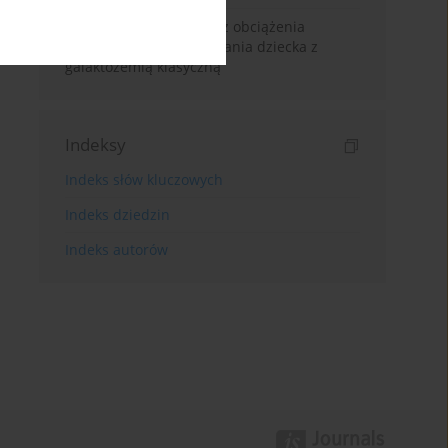
Lęk i stres rodziców oraz obciążenia
wynikające z wychowywania dziecka z
galaktozemią klasyczną
Indeksy
Indeks słów kluczowych
Indeks dziedzin
Indeks autorów