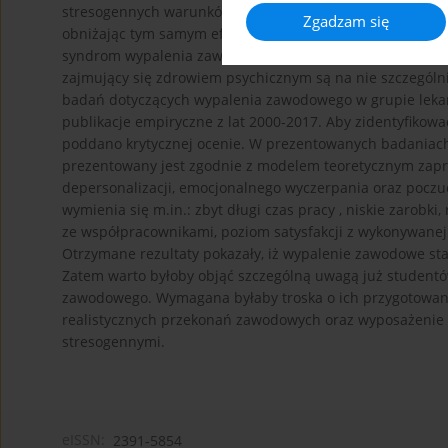
stresogennych warunków pracy oraz zjawisk patologiczny
Zgadzam się
obniżając tym samym efektywność i możliwości adaptacyj
syndrom wypalenia zawodowego. Zjawisko to analizowane
zajmujący się zdrowiem psychicznym są na nie szczególni
badań dotyczących wypalenia zawodowego w grupie lekar
publikacje empiryczne z lat 2000-2017. Aby zidentyfikować
poddano krytycznej ocenie. W prezentowanych badaniach
prezentowany jest zgodnie z modelem teoretycznym zap
depersonalizacji, emocjonalnego wyczerpania oraz poczuc
wymienia się m.in.: zbyt długi czas pracy , niskie zarobki
ze współpracownikami, poziom satysfakcji z wykonywanej p
Otrzymane rezultaty pokazały, iż wypalenie zawodowe st
Zatem warto byłoby objąć szczególną uwagą już student
zawodowego. Wymagana byłaby troska o ich przygotowani
realistycznych przekonań zawodowych oraz wyposażenie w
stresogennymi.
eISSN:
2391-5854