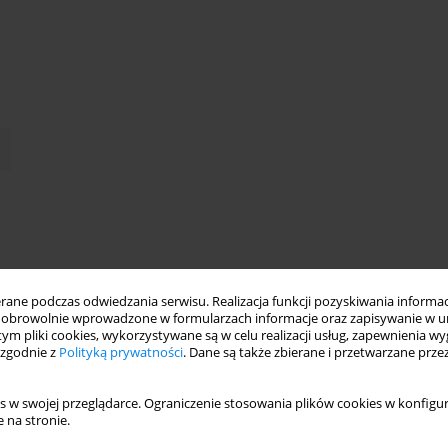
ne podczas odwiedzania serwisu. Realizacja funkcji pozyskiwania informacj
obrowolnie wprowadzone w formularzach informacje oraz zapisywanie w u
 tym pliki cookies, wykorzystywane są w celu realizacji usług, zapewnienia 
 zgodnie z
Polityką prywatności
. Dane są także zbierane i przetwarzane prze
s w swojej przeglądarce. Ograniczenie stosowania plików cookies w konfigur
 na stronie.
coraz to nowych zagrożeń, uciążliwości oraz trudności. Istnienie