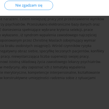
ch (mobbing, pracoholizm) generuje psychologiczne koszty,
Nie zgadzam się
ne pracownika. Jedną ze składowych pracy zawodowej jest
 jest w kontekście różnych zawodów. Pracownicy służby zdrowia
e narażeni. Celem niniejszej pracy jest przedstawienie wyników
zy psychiatrów. Przeszukano elektroniczne bazy danych oraz
 doniesienia spełniające wybrane kryteria selekcji, prace
 wykazano , iż syndrom wypalenia zawodowego najczęściej
roponowanym przez Christinę Maslach (obejmujący wymiar
ia braku osobistych osiągnięć). Wśród czynników ryzyka
, negatywny obraz siebie, specyfikę leczonych pacjentów, konflikty
racy, niewystarczająca liczba superwizji swojej pracy.
anowi istotną składową życia zawodowego lekarzy psychiatrów.
ów medycyny, aby zapoznać ich z tematyką wypalenia
e merytoryczne, kompetencje interpersonalne, kształtowanie
 konstruktywne umiejętności radzenia sobie z sytuacjami