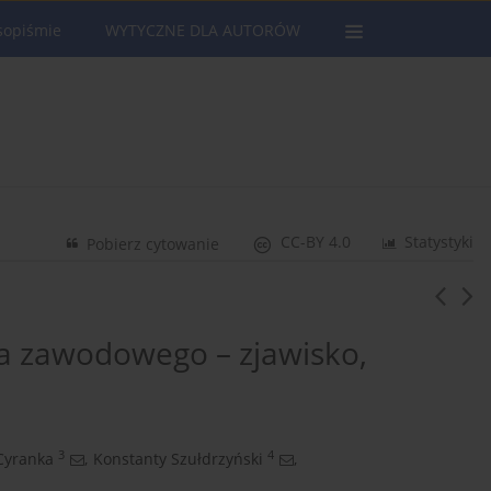
sopiśmie
WYTYCZNE DLA AUTORÓW
CC-BY 4.0
Statystyki
Pobierz cytowanie
ia zawodowego – zjawisko,
3
4
Cyranka
,
Konstanty Szułdrzyński
,