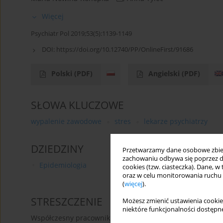
Więcej
Psychiatr Pol 2019;53(5):1139-1149
DOI:
https://doi.org/10.12740/PP/OnlineFirst/91686
Polski
(PDF)
Angielski
(PDF)
SŁOWA KLUCZOWE
wypalenie zawodowe
stres
lekarze psychiatrzy
DZIEDZINY
Przetwarzamy dane osobowe zbiera
zachowaniu odbywa się poprzez d
Epidemiologia
cookies (tzw. ciasteczka). Dane, w
oraz w celu monitorowania ruchu
(
więcej
).
STRESZCZENIE
Możesz zmienić ustawienia cookie
niektóre funkcjonalności dostępne
Współczesny pracownik staje w obliczu pojawiających się 