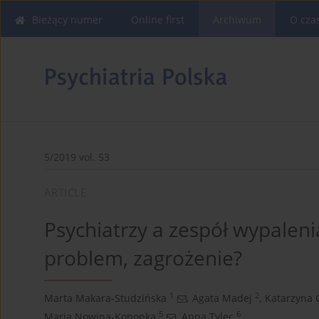
Bieżący numer
Online first
Archiwum
O cza
5/2019 vol. 53
ARTICLE
Psychiatrzy a zespół wypalen
problem, zagrożenie?
1
2
Marta Makara-Studzińska
,
Agata Madej
,
Katarzyna 
5
6
Maria Nowina-Konopka
,
Anna Tylec