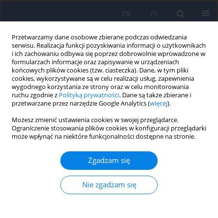
EN
PL
Przetwarzamy dane osobowe zbierane podczas odwiedzania
serwisu. Realizacja funkcji pozyskiwania informacji o użytkownikach
i ich zachowaniu odbywa się poprzez dobrowolnie wprowadzone w
formularzach informacje oraz zapisywanie w urządzeniach
końcowych plików cookies (tzw. ciasteczka). Dane, w tym pliki
cookies, wykorzystywane są w celu realizacji usług, zapewnienia
wygodnego korzystania ze strony oraz w celu monitorowania
ruchu zgodnie z
Polityką prywatności
. Dane są także zbierane i
przetwarzane przez narzędzie Google Analytics (
więcej
).
Autor
Barbara Jakubowska
Możesz zmienić ustawienia cookies w swojej przeglądarce.
Ograniczenie stosowania plików cookies w konfiguracji przeglądarki
może wpłynąć na niektóre funkcjonalności dostępne na stronie.
Diagnoza pourazowego zaburzenia stresowego
(PTSD) za pomocą ustrukturalizowanego wywiadu
Zgadzam się
klinicznego SCID-I
Bogdan Zawadzki
,
Agnieszka Popiel
,
Maria Cyniak-Cieciura
,
Barbara
Nie zgadzam się
Jakubowska
,
Ewa Pragłowska
Psychiatr Pol 2015;49(1):159-169
DOI
:
https://doi.org/10.12740/PP/32214