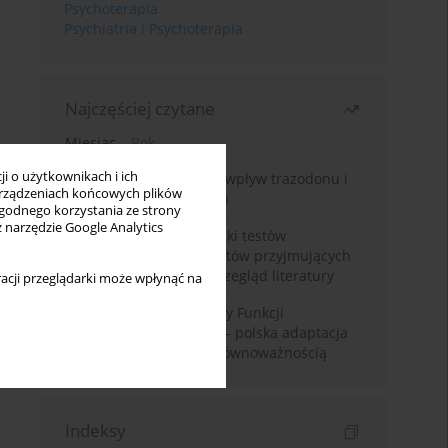
Psychoterapia
Psychiatria i Psychoterapia
Najczęściej czytane
Miesiąc
Rok
i o użytkownikach i ich
Leczenie bezsenności – wpływ trazodonu i
rządzeniach końcowych plików
leków nasennych na sen
wygodnego korzystania ze strony
z narzędzie Google Analytics
Fałszywie dodatnie wyniki testów
narkotykowych u pacjentów przyjmujących
leki psychotropowe – przegląd literatury
acji przeglądarki może wpłynąć na
Montrealska Skala Oceny Funkcji
Poznawczych MoCA 7.2.– polska adaptacja
metody i badania nad równoważnością
Indeksy