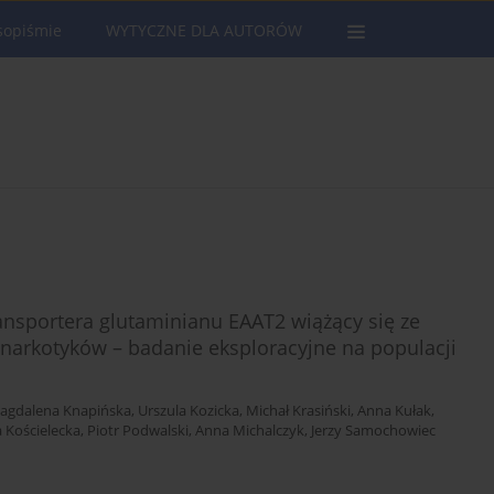
sopiśmie
WYTYCZNE DLA AUTORÓW
ansportera glutaminianu EAAT2 wiążący się ze
narkotyków – badanie eksploracyjne na populacji
agdalena Knapińska
,
Urszula Kozicka
,
Michał Krasiński
,
Anna Kułak
,
a Kościelecka
,
Piotr Podwalski
,
Anna Michalczyk
,
Jerzy Samochowiec