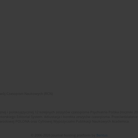
zwój Czasopism Naukowych (RCN)
znej i polskojęzycznej 12 kolejnych zeszytów czasopisma Psychiatria Polska (roczniki 2
skiego Editorial System. Adiustacja i korekta zeszytów czasopisma. Przeciwdziałanie
i Narodowej POLONA oraz Cyfrowej Wypożyczalni Publikacji Naukowych Academica.
© 2006-2026 Journal hosting platform by
Bentus