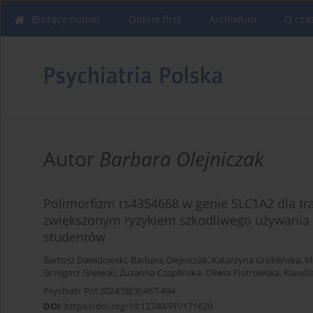
Bieżący numer
Online first
Archiwum
O cza
Autor
Barbara Olejniczak
Polimorfizm rs4354668 w genie SLC1A2 dla tr
zwiększonym ryzykiem szkodliwego używania 
studentów
Bartosz Dawidowski
,
Barbara Olejniczak
,
Katarzyna Groblińska
,
M
Grzegorz Grelecki
,
Zuzanna Czaplińska
,
Oliwia Piotrowska
,
Klaudi
Psychiatr Pol 2024;58(3):467-494
DOI
:
https://doi.org/10.12740/PP/171620