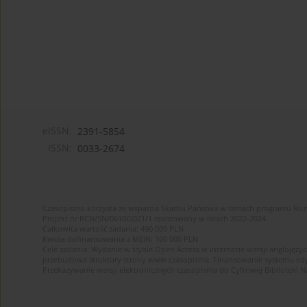
eISSN:
2391-5854
ISSN:
0033-2674
Czasopismo korzysta ze wsparcia Skarbu Państwa w ramach programu Ro
Projekt nr RCN/SN/0610/2021/1 realizowany w latach 2022-2024
Całkowita wartość zadania: 490 000 PLN
Kwota dofinansowania z MEiN: 100 000 PLN
Cele zadania: Wydanie w trybie Open Access w internecie wersji anglojęzyc
przebudowa struktury strony www czasopisma. Finansowanie systemu edytor
Przekazywanie wersji elektronicznych czasopisma do Cyfrowej Bibliotek