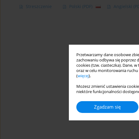
Streszczenie
Polski
(PDF)
Angielski
(P
Przetwarzamy dane osobowe zbiera
zachowaniu odbywa się poprzez d
cookies (tzw. ciasteczka). Dane, w
oraz w celu monitorowania ruchu
(
więcej
).
Możesz zmienić ustawienia cookie
niektóre funkcjonalności dostępne
Zgadzam się