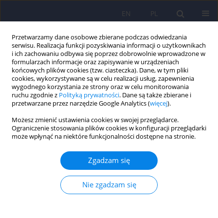
EN
PL
Przetwarzamy dane osobowe zbierane podczas odwiedzania
serwisu. Realizacja funkcji pozyskiwania informacji o użytkownikach
i ich zachowaniu odbywa się poprzez dobrowolnie wprowadzone w
formularzach informacje oraz zapisywanie w urządzeniach
końcowych plików cookies (tzw. ciasteczka). Dane, w tym pliki
cookies, wykorzystywane są w celu realizacji usług, zapewnienia
wygodnego korzystania ze strony oraz w celu monitorowania
ruchu zgodnie z
Polityką prywatności
. Dane są także zbierane i
przetwarzane przez narzędzie Google Analytics (
więcej
).
Autor
Bogna Brockhuis
Możesz zmienić ustawienia cookies w swojej przeglądarce.
Ograniczenie stosowania plików cookies w konfiguracji przeglądarki
może wpłynąć na niektóre funkcjonalności dostępne na stronie.
ARTICLE
Ocena mózgowego przepływu krwi u pacjentów z
Zgadzam się
zaburzeniami odżywiania się, nerwicowymi i
depresyjnymi 329–340
Nie zgadzam się
Anna Banas
,
Piotr Lass
,
Bogna Brockhuis
Psychiatr Pol 2009;43(3):329-340
Statystyki