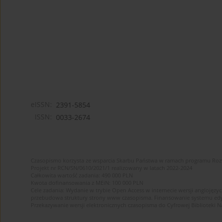
eISSN:
2391-5854
ISSN:
0033-2674
Czasopismo korzysta ze wsparcia Skarbu Państwa w ramach programu Ro
Projekt nr RCN/SN/0610/2021/1 realizowany w latach 2022-2024
Całkowita wartość zadania: 490 000 PLN
Kwota dofinansowania z MEiN: 100 000 PLN
Cele zadania: Wydanie w trybie Open Access w internecie wersji anglojęzyc
przebudowa struktury strony www czasopisma. Finansowanie systemu edytor
Przekazywanie wersji elektronicznych czasopisma do Cyfrowej Bibliotek