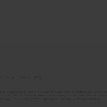
zwój Czasopism Naukowych (RCN)
znej i polskojęzycznej 12 kolejnych zeszytów czasopisma Psychiatria Polska (roczniki 2
skiego Editorial System. Adiustacja i korekta zeszytów czasopisma. Przeciwdziałanie
i Narodowej POLONA oraz Cyfrowej Wypożyczalni Publikacji Naukowych Academica.