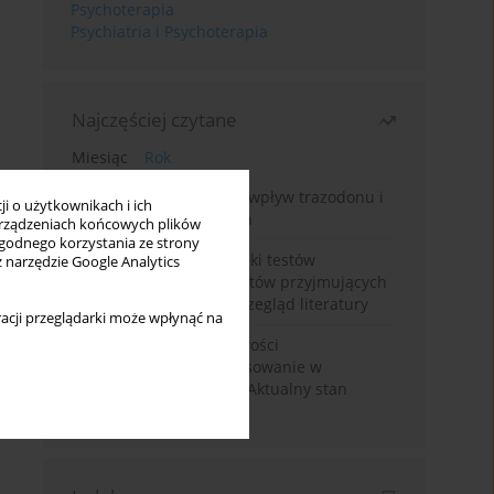
Psychoterapia
Psychiatria i Psychoterapia
Najczęściej czytane
Miesiąc
Rok
Leczenie bezsenności – wpływ trazodonu i
i o użytkownikach i ich
leków nasennych na sen
rządzeniach końcowych plików
wygodnego korzystania ze strony
Fałszywie dodatnie wyniki testów
z narzędzie Google Analytics
narkotykowych u pacjentów przyjmujących
leki psychotropowe – przegląd literatury
acji przeglądarki może wpłynąć na
Wortioksetyna – właściwości
farmakologiczne i zastosowanie w
zaburzeniach nastroju. Aktualny stan
wiedzy