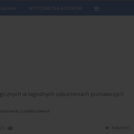
sopiśmie
WYTYCZNE DLA AUTORÓW
ogicznych w łagodnych zaburzeniach poznawczych
Koziorowski
,
Ludwika Gawryś
DF)
Statystyki