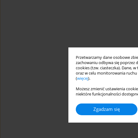
Przetwarzamy dane osobowe zbiera
zachowaniu odbywa się poprzez d
cookies (tzw. ciasteczka). Dane, w
oraz w celu monitorowania ruchu
(
więcej
).
Możesz zmienić ustawienia cookie
niektóre funkcjonalności dostępne
Zgadzam się