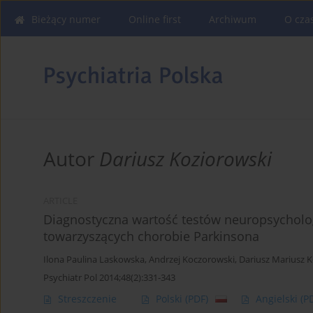
Bieżący numer
Online first
Archiwum
O cza
Autor
Dariusz Koziorowski
ARTICLE
Diagnostyczna wartość testów neuropsychol
towarzyszących chorobie Parkinsona
Ilona Paulina Laskowska
,
Andrzej Koczorowski
,
Dariusz Mariusz 
Psychiatr Pol 2014;48(2):331-343
Streszczenie
Polski
(PDF)
Angielski
(P