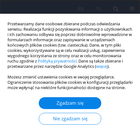
EN
PL
Przetwarzamy dane osobowe zbierane podczas odwiedzania
serwisu. Realizacja funkcji pozyskiwania informacji o użytkownikach
i ich zachowaniu odbywa się poprzez dobrowolnie wprowadzone w
formularzach informacje oraz zapisywanie w urządzeniach
końcowych plików cookies (tzw. ciasteczka). Dane, w tym pliki
cookies, wykorzystywane są w celu realizacji usług, zapewnienia
wygodnego korzystania ze strony oraz w celu monitorowania
ruchu zgodnie z
Polityką prywatności
. Dane są także zbierane i
przetwarzane przez narzędzie Google Analytics (
więcej
).
Autor
Eduard Vieta
Możesz zmienić ustawienia cookies w swojej przeglądarce.
Ograniczenie stosowania plików cookies w konfiguracji przeglądarki
może wpłynąć na niektóre funkcjonalności dostępne na stronie.
REVIEW
Działania niepożądane w czasie ciąży i poważne
Zgadzam się
wrodzone wady rozwojowe u niemowląt
pacjentek z zaburzeniami afektywnymi
Nie zgadzam się
dwubiegunowymi i zaburzeniami
schizoafektywnymi leczonych lekami
przeciwpadaczkowymi: przegląd systematyczny