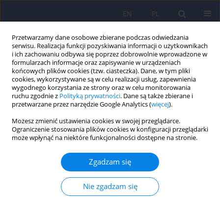
EN
PL
Przetwarzamy dane osobowe zbierane podczas odwiedzania
serwisu. Realizacja funkcji pozyskiwania informacji o użytkownikach
i ich zachowaniu odbywa się poprzez dobrowolnie wprowadzone w
formularzach informacje oraz zapisywanie w urządzeniach
końcowych plików cookies (tzw. ciasteczka). Dane, w tym pliki
cookies, wykorzystywane są w celu realizacji usług, zapewnienia
wygodnego korzystania ze strony oraz w celu monitorowania
ruchu zgodnie z
Polityką prywatności
. Dane są także zbierane i
przetwarzane przez narzędzie Google Analytics (
więcej
).
Autor
Eugeniusz Tarasow
Możesz zmienić ustawienia cookies w swojej przeglądarce.
Ograniczenie stosowania plików cookies w konfiguracji przeglądarki
może wpłynąć na niektóre funkcjonalności dostępne na stronie.
ARTICLE
Wpływ leków antypsychotycznych atypowych na
Zgadzam się
funkcjonowanie mózgu w schizofrenii w obrazie
spektroskopii protonowej rezonansu
Nie zgadzam się
magnetycznego 415-426
Agata Szulc
,
Beata Galinska
,
Eugeniusz Tarasow
,
Wojciech Dzienis
,
Bozena Kubas
,
Beata Konarzewska
,
Napoleon Waszkiewicz
,
Regina