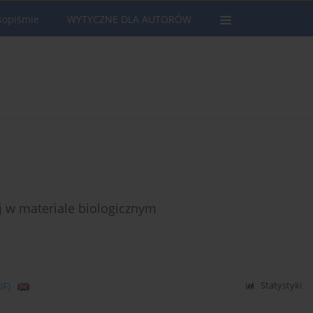
sopiśmie
WYTYCZNE DLA AUTORÓW
wej w materiale biologicznym
DF)
Statystyki