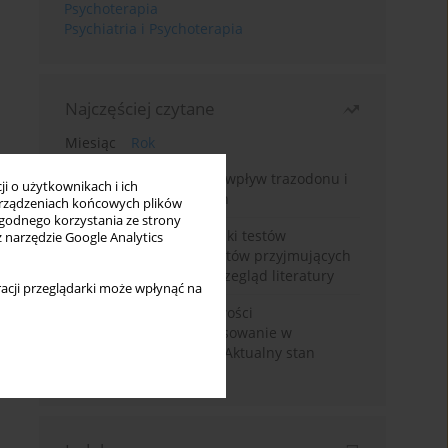
Psychoterapia
Psychiatria i Psychoterapia
Najczęściej czytane
Miesiąc
Rok
Leczenie bezsenności – wpływ trazodonu i
i o użytkownikach i ich
leków nasennych na sen
rządzeniach końcowych plików
wygodnego korzystania ze strony
Fałszywie dodatnie wyniki testów
z narzędzie Google Analytics
narkotykowych u pacjentów przyjmujących
leki psychotropowe – przegląd literatury
acji przeglądarki może wpłynąć na
Wortioksetyna – właściwości
farmakologiczne i zastosowanie w
zaburzeniach nastroju. Aktualny stan
wiedzy