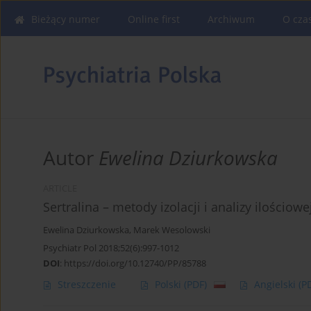
Bieżący numer
Online first
Archiwum
O cza
Autor
Ewelina Dziurkowska
ARTICLE
Sertralina – metody izolacji i analizy ilościo
Ewelina Dziurkowska
,
Marek Wesolowski
Psychiatr Pol 2018;52(6):997-1012
DOI
:
https://doi.org/10.12740/PP/85788
Streszczenie
Polski
(PDF)
Angielski
(P