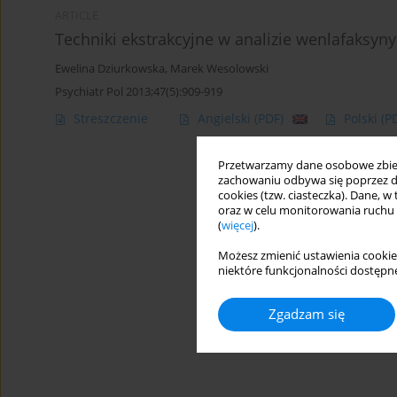
ARTICLE
Techniki ekstrakcyjne w analizie wenlafaksyny
Ewelina Dziurkowska
,
Marek Wesolowski
Psychiatr Pol 2013;47(5):909-919
Streszczenie
Angielski
(PDF)
Polski
(P
Przetwarzamy dane osobowe zbiera
zachowaniu odbywa się poprzez d
cookies (tzw. ciasteczka). Dane, w
oraz w celu monitorowania ruchu
(
więcej
).
Możesz zmienić ustawienia cookie
niektóre funkcjonalności dostępne
Zgadzam się