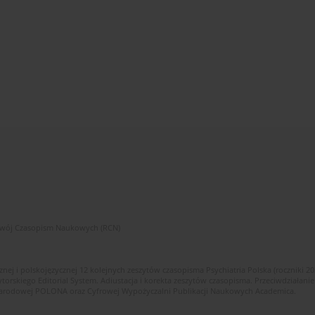
zwój Czasopism Naukowych (RCN)
znej i polskojęzycznej 12 kolejnych zeszytów czasopisma Psychiatria Polska (roczniki 2
skiego Editorial System. Adiustacja i korekta zeszytów czasopisma. Przeciwdziałanie
i Narodowej POLONA oraz Cyfrowej Wypożyczalni Publikacji Naukowych Academica.