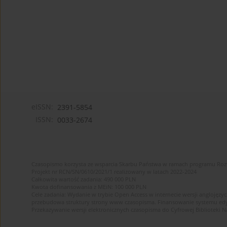
eISSN:
2391-5854
ISSN:
0033-2674
Czasopismo korzysta ze wsparcia Skarbu Państwa w ramach programu Ro
Projekt nr RCN/SN/0610/2021/1 realizowany w latach 2022-2024
Całkowita wartość zadania: 490 000 PLN
Kwota dofinansowania z MEiN: 100 000 PLN
Cele zadania: Wydanie w trybie Open Access w internecie wersji anglojęzyc
przebudowa struktury strony www czasopisma. Finansowanie systemu edytor
Przekazywanie wersji elektronicznych czasopisma do Cyfrowej Bibliotek