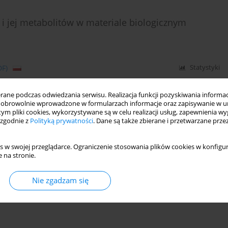
 i jej metabolitów w materiale biologicznym
DF)
Statystyki
ne podczas odwiedzania serwisu. Realizacja funkcji pozyskiwania informacj
obrowolnie wprowadzone w formularzach informacje oraz zapisywanie w u
 tym pliki cookies, wykorzystywane są w celu realizacji usług, zapewnienia 
 zgodnie z
Polityką prywatności
. Dane są także zbierane i przetwarzane prze
s w swojej przeglądarce. Ograniczenie stosowania plików cookies w konfigur
 na stronie.
Nie zgadzam się