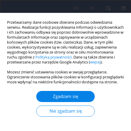
EN
PL
Przetwarzamy dane osobowe zbierane podczas odwiedzania
serwisu. Realizacja funkcji pozyskiwania informacji o użytkownikach
i ich zachowaniu odbywa się poprzez dobrowolnie wprowadzone w
formularzach informacje oraz zapisywanie w urządzeniach
końcowych plików cookies (tzw. ciasteczka). Dane, w tym pliki
cookies, wykorzystywane są w celu realizacji usług, zapewnienia
wygodnego korzystania ze strony oraz w celu monitorowania
ruchu zgodnie z
Polityką prywatności
. Dane są także zbierane i
przetwarzane przez narzędzie Google Analytics (
więcej
).
Autor
Gabriel Zak
Możesz zmienić ustawienia cookies w swojej przeglądarce.
Ograniczenie stosowania plików cookies w konfiguracji przeglądarki
może wpłynąć na niektóre funkcjonalności dostępne na stronie.
ARTICLE
Częstość zamierzonych samookaleczeń bez
Zgadzam się
intencji samobójczych – Nonsuicidal Self-Injury
(NSSI) wśród uczniów szkół ponadpodstawowych
Nie zgadzam się
w odniesieniu do wieku i płci.
Halina Kądziela-Olech
,
Gabriel Zak
,
Barbara Kalinowska
,
Anna
Wągrocka
,
Grzegorz Perestret
,
Michał Bielawski