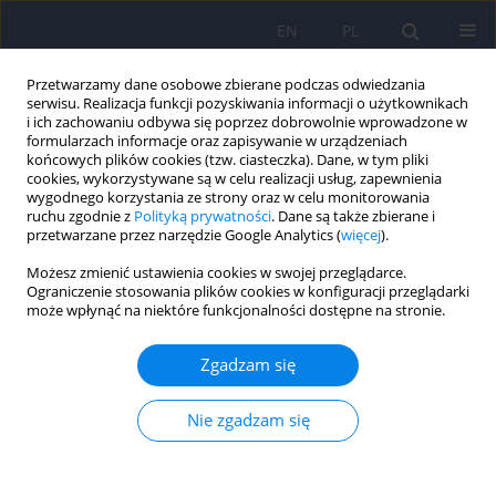
EN
PL
Przetwarzamy dane osobowe zbierane podczas odwiedzania
serwisu. Realizacja funkcji pozyskiwania informacji o użytkownikach
i ich zachowaniu odbywa się poprzez dobrowolnie wprowadzone w
formularzach informacje oraz zapisywanie w urządzeniach
końcowych plików cookies (tzw. ciasteczka). Dane, w tym pliki
cookies, wykorzystywane są w celu realizacji usług, zapewnienia
wygodnego korzystania ze strony oraz w celu monitorowania
ruchu zgodnie z
Polityką prywatności
. Dane są także zbierane i
przetwarzane przez narzędzie Google Analytics (
więcej
).
Autor
Hanna Bachorzewska-
Możesz zmienić ustawienia cookies w swojej przeglądarce.
Gajewska
Ograniczenie stosowania plików cookies w konfiguracji przeglądarki
może wpłynąć na niektóre funkcjonalności dostępne na stronie.
ARTICLE
Zgadzam się
„Uzależnienie” od fenelzyny – opis przypadku
Nie zgadzam się
Julia Sawicka
,
Agata Szulc
,
Hanna Bachorzewska-Gajewska
Psychiatr Pol 2013;47(1):135-146
Statystyki