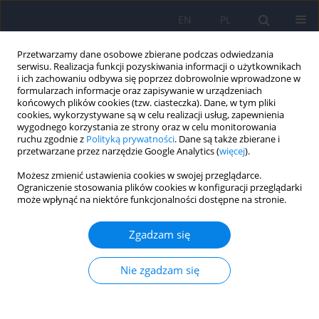
EN
PL
Przetwarzamy dane osobowe zbierane podczas odwiedzania
serwisu. Realizacja funkcji pozyskiwania informacji o użytkownikach
i ich zachowaniu odbywa się poprzez dobrowolnie wprowadzone w
formularzach informacje oraz zapisywanie w urządzeniach
końcowych plików cookies (tzw. ciasteczka). Dane, w tym pliki
cookies, wykorzystywane są w celu realizacji usług, zapewnienia
wygodnego korzystania ze strony oraz w celu monitorowania
ruchu zgodnie z
Polityką prywatności
. Dane są także zbierane i
przetwarzane przez narzędzie Google Analytics (
więcej
).
Autor
Ilona Laskowska
Możesz zmienić ustawienia cookies w swojej przeglądarce.
Ograniczenie stosowania plików cookies w konfiguracji przeglądarki
może wpłynąć na niektóre funkcjonalności dostępne na stronie.
ARTICLE
Diagnostyczna wartość testów
Zgadzam się
neuropsychologicznych w łagodnych
zaburzeniach poznawczych towarzyszących
Nie zgadzam się
chorobie Parkinsona
Ilona Paulina Laskowska
,
Andrzej Koczorowski
,
Dariusz Mariusz
Koziorowski
,
Ludwika Gawryś