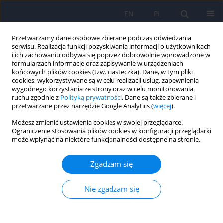
EN
PL
Przetwarzamy dane osobowe zbierane podczas odwiedzania
serwisu. Realizacja funkcji pozyskiwania informacji o użytkownikach
i ich zachowaniu odbywa się poprzez dobrowolnie wprowadzone w
formularzach informacje oraz zapisywanie w urządzeniach
końcowych plików cookies (tzw. ciasteczka). Dane, w tym pliki
cookies, wykorzystywane są w celu realizacji usług, zapewnienia
wygodnego korzystania ze strony oraz w celu monitorowania
ruchu zgodnie z
Polityką prywatności
. Dane są także zbierane i
przetwarzane przez narzędzie Google Analytics (
więcej
).
Autor
Ireneusz Majsterek
Możesz zmienić ustawienia cookies w swojej przeglądarce.
Ograniczenie stosowania plików cookies w konfiguracji przeglądarki
może wpłynąć na niektóre funkcjonalności dostępne na stronie.
ARTICLE
Rola stresu siateczki śródplazmatycznej w
Zgadzam się
depresji
Mateusz Kowalczyk
,
Ireneusz Majsterek
,
Piotr Gałecki
,
Monika
Nie zgadzam się
Talarowska
Psychiatr Pol 2020;54(3):499-508
DOI
:
https://doi.org/10.12740/PP/109130