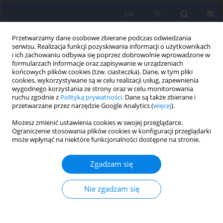
EN
PL
Przetwarzamy dane osobowe zbierane podczas odwiedzania
serwisu. Realizacja funkcji pozyskiwania informacji o użytkownikach
i ich zachowaniu odbywa się poprzez dobrowolnie wprowadzone w
formularzach informacje oraz zapisywanie w urządzeniach
końcowych plików cookies (tzw. ciasteczka). Dane, w tym pliki
cookies, wykorzystywane są w celu realizacji usług, zapewnienia
wygodnego korzystania ze strony oraz w celu monitorowania
ruchu zgodnie z
Polityką prywatności
. Dane są także zbierane i
przetwarzane przez narzędzie Google Analytics (
więcej
).
Autor
Iwona Bączek
Możesz zmienić ustawienia cookies w swojej przeglądarce.
Ograniczenie stosowania plików cookies w konfiguracji przeglądarki
może wpłynąć na niektóre funkcjonalności dostępne na stronie.
Choroba Creutzfeldta-Jakoba w praktyce
psychiatrycznej – opis przypadków postaci
Zgadzam się
ataktycznej i Heidenhaina
Dominika Berent
,
Iwona Bączek
,
Antoni Florkowski
,
Piotr Gałecki
Nie zgadzam się
Psychiatr Pol 2014;48(1):187-194
DOI
:
https://doi.org/10.12740/PP/16432
Statystyki