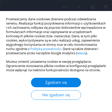
EN
PL
Przetwarzamy dane osobowe zbierane podczas odwiedzania
serwisu. Realizacja funkcji pozyskiwania informacji o użytkownikach
i ich zachowaniu odbywa się poprzez dobrowolnie wprowadzone w
formularzach informacje oraz zapisywanie w urządzeniach
końcowych plików cookies (tzw. ciasteczka). Dane, w tym pliki
cookies, wykorzystywane są w celu realizacji usług, zapewnienia
wygodnego korzystania ze strony oraz w celu monitorowania
ruchu zgodnie z
Polityką prywatności
. Dane są także zbierane i
przetwarzane przez narzędzie Google Analytics (
więcej
).
Autor
Iwona Chlebowska
Możesz zmienić ustawienia cookies w swojej przeglądarce.
Ograniczenie stosowania plików cookies w konfiguracji przeglądarki
może wpłynąć na niektóre funkcjonalności dostępne na stronie.
ARTICLE
Wpływ klomipraminy na aktywność CYP2D6 –
Zgadzam się
doniesienie wstępne 243
Monika Szewczuk-Boguslawska
,
Andrzej Kiejna
,
Magdalena Grzesiak
,
Nie zgadzam się
Jan Aleksander Beszlej
,
Iwona Chlebowska
,
Krystyna Orzechowska-
Juzwenko
,
Piotr Milejski
Psychiatr Pol 2007;41(2):243-249