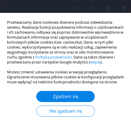
EN
PL
Przetwarzamy dane osobowe zbierane podczas odwiedzania
serwisu. Realizacja funkcji pozyskiwania informacji o użytkownikach
i ich zachowaniu odbywa się poprzez dobrowolnie wprowadzone w
formularzach informacje oraz zapisywanie w urządzeniach
końcowych plików cookies (tzw. ciasteczka). Dane, w tym pliki
cookies, wykorzystywane są w celu realizacji usług, zapewnienia
wygodnego korzystania ze strony oraz w celu monitorowania
ruchu zgodnie z
Polityką prywatności
. Dane są także zbierane i
przetwarzane przez narzędzie Google Analytics (
więcej
).
Autor
Jakub Bobrzyński
Możesz zmienić ustawienia cookies w swojej przeglądarce.
Ograniczenie stosowania plików cookies w konfiguracji przeglądarki
może wpłynąć na niektóre funkcjonalności dostępne na stronie.
ARTICLE
Czy rodzina „potrzebuje” depresji? Badania
Zgadzam się
pilotażowe konsultacji rodzinnych
Bernadetta Janusz
,
Martyna Chwal-Błasińska
,
Karina Michałowska
,
Nie zgadzam się
Mariusz Furgał
,
Jakub Bobrzyński
,
Bogdan de Barbaro
,
Marcin Siwek
,
Dominika Dudek
Psychiatr Pol 2018;52(3):573-583